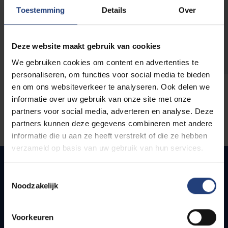
opleidingen
Toestemming
Details
Over
Deze website maakt gebruik van cookies
We gebruiken cookies om content en advertenties te
personaliseren, om functies voor social media te bieden
en om ons websiteverkeer te analyseren. Ook delen we
informatie over uw gebruik van onze site met onze
partners voor social media, adverteren en analyse. Deze
partners kunnen deze gegevens combineren met andere
informatie die u aan ze heeft verstrekt of die ze hebben
verzameld op basis van uw gebruik van hun services.
Toestemmingsselectie
Noodzakelijk
Snel naar
Webmail
Voorkeuren
Jobs