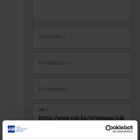
Voornaam
*
Familienaam
*
E-mailadres
*
URL
*
De volledige URL van de pagina waar je de fout zag.
Bv. https://www.vub.be/nl/studeren-aan-de-vub/alle-