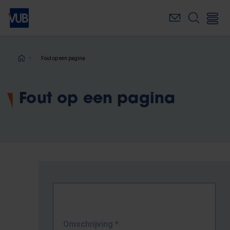
Overslaan
en
naar
de
inhoud
Kruimelpad
Fout op een pagina
gaan
Fout op een pagina
Omschrijving
*