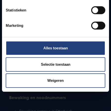
Lesroosters
Statistieken
Bereikbaarheid
Onderzoeksgroepen
Campusfaciliteiten
Marketing
Info voor
Alles toestaan
Pers
Studenten
Personeel
Selectie toestaan
PhD-studenten
Leerkrachten en secundaire scholen
Werkstudenten
Weigeren
Internationale studenten
Bewaking en noodnummers