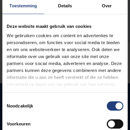
opleidingen
Toestemming
Details
Over
Deze website maakt gebruik van cookies
We gebruiken cookies om content en advertenties te
personaliseren, om functies voor social media te bieden
en om ons websiteverkeer te analyseren. Ook delen we
informatie over uw gebruik van onze site met onze
partners voor social media, adverteren en analyse. Deze
partners kunnen deze gegevens combineren met andere
informatie die u aan ze heeft verstrekt of die ze hebben
verzameld op basis van uw gebruik van hun services.
Toestemmingsselectie
Noodzakelijk
Snel naar
Webmail
Voorkeuren
Jobs