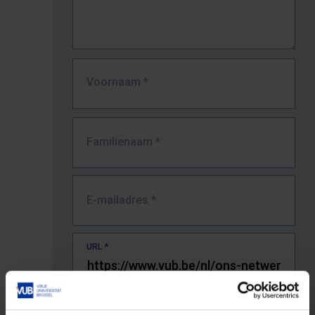
Voornaam
*
Familienaam
*
E-mailadres
*
URL
*
De volledige URL van de pagina waar je de fout zag.
Bv. https://www.vub.be/nl/studeren-aan-de-vub/alle-