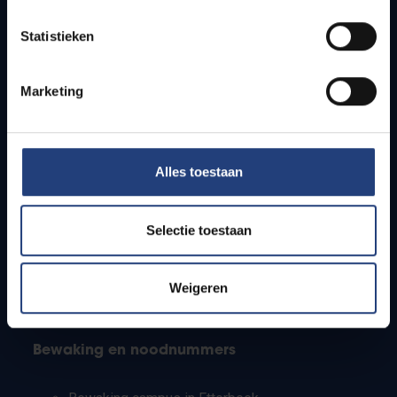
Lesroosters
Statistieken
Bereikbaarheid
Onderzoeksgroepen
Campusfaciliteiten
Marketing
Info voor
Alles toestaan
Pers
Studenten
Personeel
Selectie toestaan
PhD-studenten
Leerkrachten en secundaire scholen
Werkstudenten
Weigeren
Internationale studenten
Bewaking en noodnummers