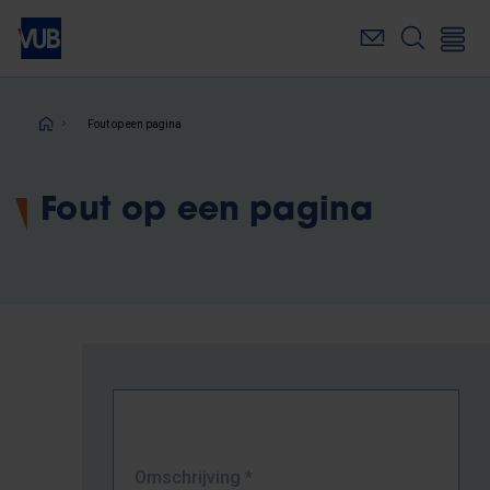
Overslaan
en
naar
de
inhoud
Kruimelpad
Fout op een pagina
gaan
Fout op een pagina
Omschrijving
*