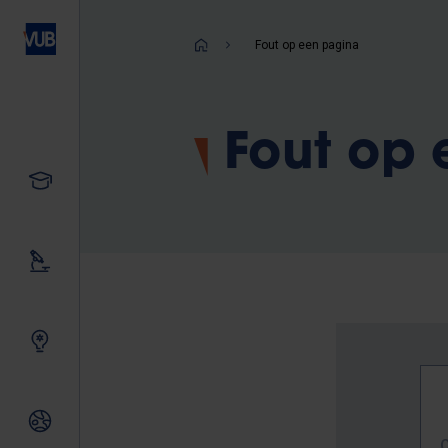
Overslaan
en
Kruimelpad
Fout op een pagina
naar
de
inhoud
Fout op
gaan
Studeren
Ons onderzoek
Samen innoveren
Internationale relaties