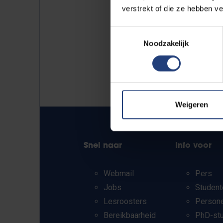
verstrekt of die ze hebben v
Toestemmingsselectie
Noodzakelijk
Weigeren
Snel naar
Info voor
Webmail
Pers
Jobs
Student
Lesroosters
Person
Bereikbaarheid
PhD-st