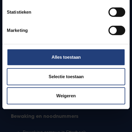
Lesroosters
Statistieken
Bereikbaarheid
Onderzoeksgroepen
Campusfaciliteiten
Marketing
Info voor
Alles toestaan
Pers
Studenten
Personeel
Selectie toestaan
PhD-studenten
Leerkrachten en secundaire scholen
Werkstudenten
Weigeren
Internationale studenten
Bewaking en noodnummers