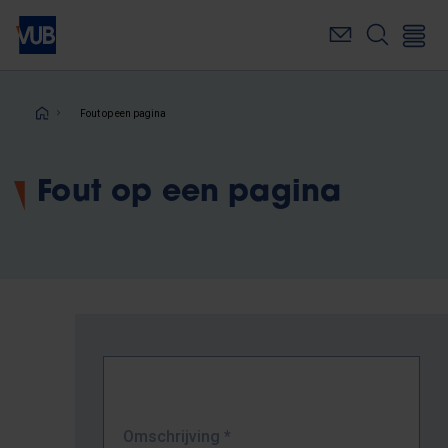
Overslaan
en
naar
de
inhoud
Kruimelpad
Fout op een pagina
gaan
Fout op een pagina
Omschrijving
*