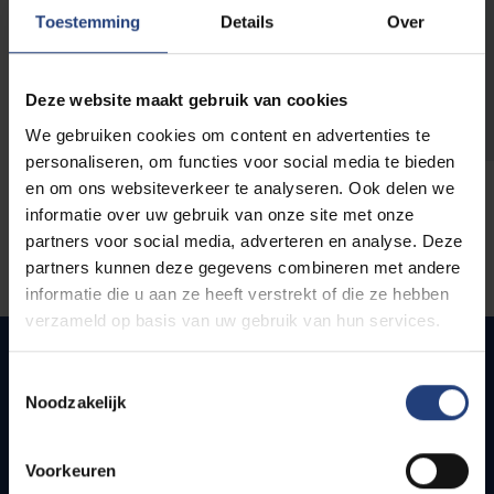
opleidingen
Toestemming
Details
Over
Deze website maakt gebruik van cookies
We gebruiken cookies om content en advertenties te
personaliseren, om functies voor social media te bieden
en om ons websiteverkeer te analyseren. Ook delen we
informatie over uw gebruik van onze site met onze
partners voor social media, adverteren en analyse. Deze
partners kunnen deze gegevens combineren met andere
informatie die u aan ze heeft verstrekt of die ze hebben
verzameld op basis van uw gebruik van hun services.
Toestemmingsselectie
Noodzakelijk
Snel naar
Webmail
Voorkeuren
Jobs