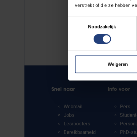
verstrekt of die ze hebben v
Toestemmingsselectie
Noodzakelijk
Weigeren
Snel naar
Info voor
Webmail
Pers
Jobs
Student
Lesroosters
Person
Bereikbaarheid
PhD-st