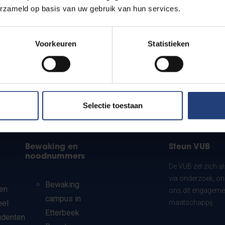
erzameld op basis van uw gebruik van hun services.
Voorkeuren
Statistieken
Selectie toestaan
Bewaking en
Steun VUB
noodnummers
De VUB zet zich a
via onderzoek, on
Bewaking
en
ons dit engagemen
campus in
eel
maatschappij.
Etterbeek
udenten