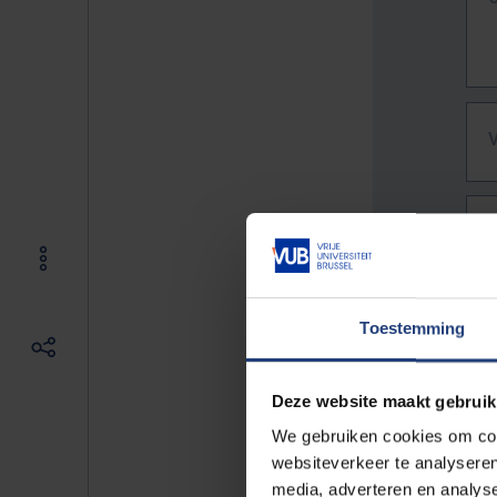
Toestemming
Deze website maakt gebruik
We gebruiken cookies om cont
websiteverkeer te analyseren
De vo
media, adverteren en analys
Bv. h