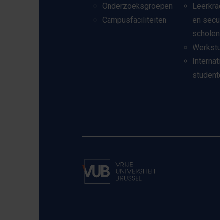
Onderzoeksgroepen
Leerkra
Campusfaciliteiten
en secu
scholen
Werkst
Internat
student