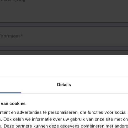
Voornaam
*
Familienaam
*
E-mailadres
*
Details
URL
*
 van cookies
ent en advertenties te personaliseren, om functies voor social
. Ook delen we informatie over uw gebruik van onze site met on
lledige URL van de pagina waar je de fout zag.
e. Deze partners kunnen deze gegevens combineren met andere i
ttps://www.vub.be/nl/studeren-aan-de-vub/alle-opleidingen