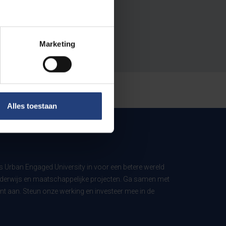
Marketing
Alles toestaan
ls Urban Engaged University in voor een betere wereld
derwijs en maatschappelijke projecten. Ga samen met
t aan. Steun onze werking en investeer mee in de