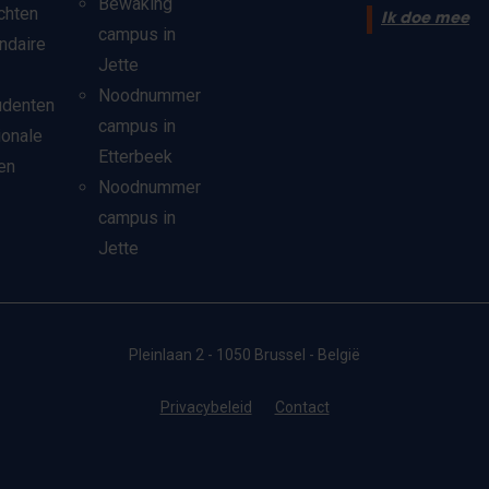
Bewaking
chten
Ik doe mee
campus in
ndaire
Jette
Noodnummer
udenten
campus in
ionale
Etterbeek
en
Noodnummer
campus in
Jette
Pleinlaan 2 - 1050 Brussel - België
Privacybeleid
Contact