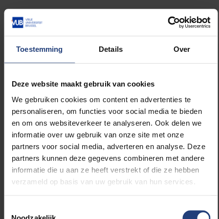
Na de tweede ronde vindt tot slot de finale plaats,
waartoe dit jaar de 169 allerbeste leerlingen werden
Toestemming
Details
Over
uitgenodigd. Finalist worden van JWO of VWO is dus
niet zo eenvoudig. In deze finale, dit jaar te Heverlee
op 26 april kregen de leerlingen vier open vragen die
Deze website maakt gebruik van cookies
ze met de nodige argumentatie en bewijsvoering
We gebruiken cookies om content en advertenties te
dienen op te lossen.
personaliseren, om functies voor social media te bieden
en om ons websiteverkeer te analyseren. Ook delen we
informatie over uw gebruik van onze site met onze
Op woensdag 24 mei om 15.00 uur worden alle
partners voor social media, adverteren en analyse. Deze
finalisten geproclameerd en beloond met een mooi
partners kunnen deze gegevens combineren met andere
prijzenpakket! In plaats van olympisch brons, zilver en
informatie die u aan ze heeft verstrekt of die ze hebben
goud, worden derde, tweede en eerste prijzen
verzameld op basis van uw gebruik van hun services.
uitgereikt. Tevens worden de finalisten die drie, vier of
eventueel zelfs nog meerdere malen op rij finalist zijn
extra in de bloemetjes gezet.
Toestemmingsselectie
Noodzakelijk