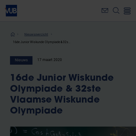
Overslaan
en
naar
de
inhoud
Kruimelpad
Nieuwsoverzicht
gaan
16de Junior Wiskunde Olympiade & 32ste Vlaamse Wiskunde Olympiade
17 maart 2020
Nieuws
16de Junior Wiskunde
Olympiade & 32ste
Vlaamse Wiskunde
Olympiade