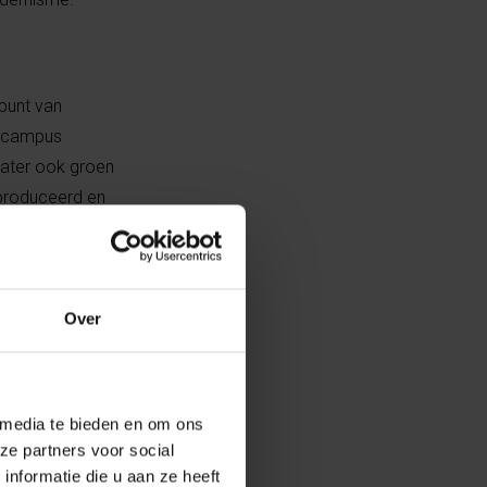
punt van
e campus
 later ook groen
produceerd en
aldo Galle
Over
nt
 media te bieden en om ons
ze partners voor social
nformatie die u aan ze heeft