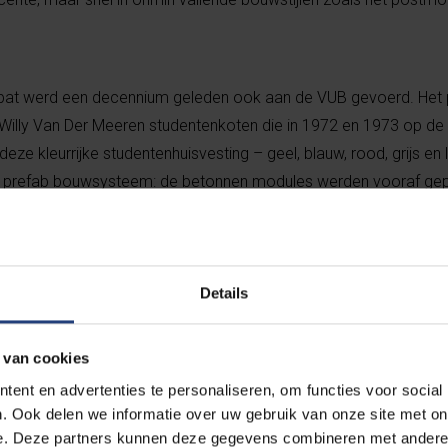
ebat werd een decennium geleden ook aan de VUB gevoerd. Het 
Willy Van Der Meeren studentenkoten die in 1972 en 1973 op d
deze kleurrijke studentenhuisvesting – geel, blauw, rood, grijs en
ef prefab bouwsysteem: de betonnen modules werden vooraf ge
onteerd, als een reusachtig meccano-systeem. Voor professor W
Engineering) was het liefde op het eerste gezicht.
Details
de wanden weg en je ku
 van cookies
on opnieuw beginnen”
ent en advertenties te personaliseren, om functies voor social
. Ook delen we informatie over uw gebruik van onze site met on
e. Deze partners kunnen deze gegevens combineren met andere i