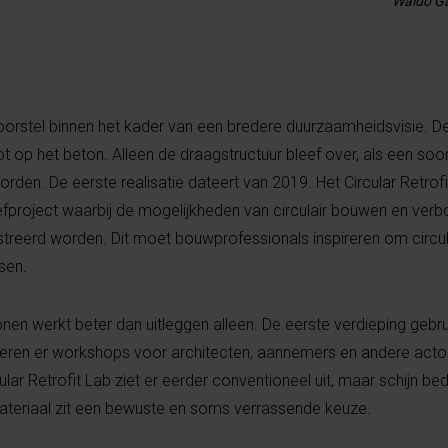
Waldo Ga
orstel binnen het kader van een bredere duurzaamheidsvisie. D
t op het beton. Alleen de draagstructuur bleef over, als een soo
den. De eerste realisatie dateert van 2019. Het Circular Retrofi
efproject waarbij de mogelijkheden van circulair bouwen en ver
reerd worden. Dit moet bouwprofessionals inspireren om circula
ssen.
en werkt beter dan uitleggen alleen. De eerste verdieping gebr
seren er workshops voor architecten, aannemers en andere actor
ular Retrofit Lab ziet er eerder conventioneel uit, maar schijn bed
ateriaal zit een bewuste en soms verrassende keuze.