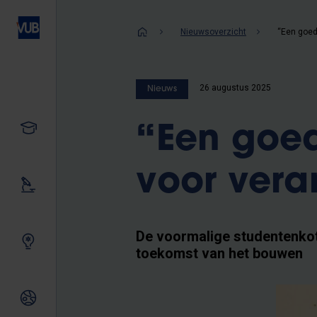
Overslaan
en
Kruimelpad
Nieuwsoverzicht
naar
de
inhoud
26 augustus 2025
Nieuws
gaan
Studeren
“Een goed
voor ver
Ons onderzoek
De voormalige studentenkot
Samen innoveren
toekomst van het bouwen
Internationale relaties