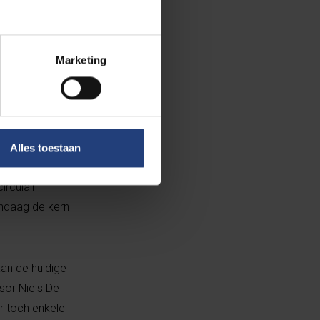
 we heel blij
at die functie
ok al kan je
Marketing
lkaar
erend te zijn.
Alles toestaan
, eenvoudige,
irculair
andaag de kern
aan de huidige
sor Niels De
r toch enkele