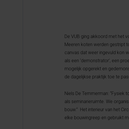
De VUB ging akkoord met het vo
Meeren koten werden gestript to
canvas dat weer ingevuld kon wor
als een ‘demonstrator’, een pro
mogelijk opgerekt en gedemonst
de dagelijkse praktijk toe te pa
Niels De Temmerman: “Fysiek ton
als seminarieruimte. We organi
bouw.” Het interieur van het Circ
elke bouwingreep en gebruikt m