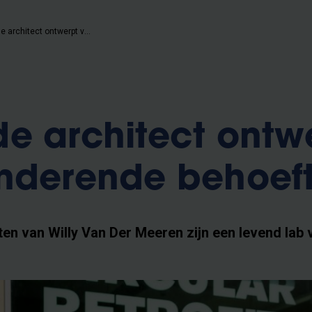
“Een goede architect ontwerpt voor veranderende behoeften”
e architect ontw
anderende behoef
en van Willy Van Der Meeren zijn een levend lab 