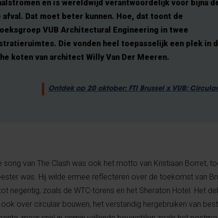
alstromen en is wereldwijd verantwoordelijk voor bijna de
e afval. Dat moet beter kunnen. Hoe, dat toont de
oeksgroep VUB Architectural Engineering in twee
tratieruimtes. Die vonden heel toepasselijk een plek in 
he koten van architect Willy Van Der Meeren.
Ontdek op 20 oktober: FTI Brussel x VUB: Circular
de song van The Clash was ook het motto van Kristiaan Borret, to
ter was. Hij wilde ermee reflecteren over de toekomst van Br
tot negentig, zoals de WTC-torens en het Sheraton Hotel. Het de
ook over circulair bouwen, het verstandig hergebruiken van be
nte, maar snel in onmin vallende bouwstijlen zoals het postm