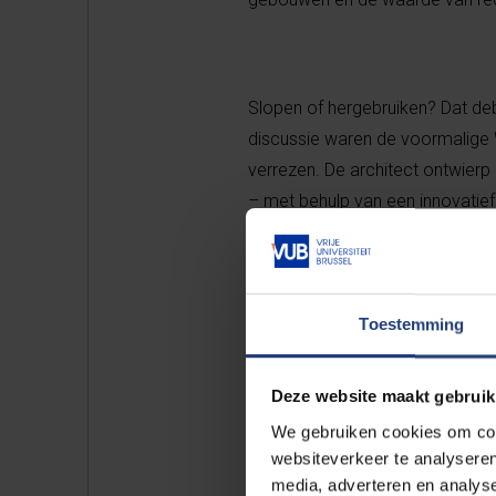
Slopen of hergebruiken? Dat d
discussie waren de voormalige 
verrezen. De architect ontwierp 
– met behulp van een innovati
dan ter plaatste in elkaar gem
(onderzoeksgroep Architectural 
Toestemming
“Neem 
Deze website maakt gebruik
gewo
We gebruiken cookies om cont
websiteverkeer te analyseren
media, adverteren en analys