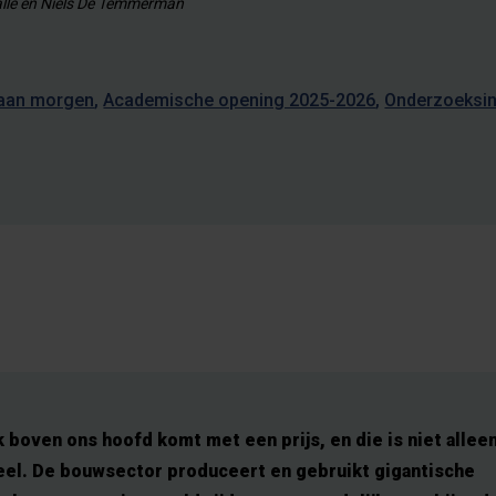
lle en Niels De Temmerman
aan morgen
Academische opening 2025-2026
Onderzoeksin
 boven ons hoofd komt met een prijs, en die is niet allee
ieel. De bouwsector produceert en gebruikt gigantische