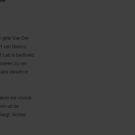
lle
e gele Van Der
rt van blanco
t Lab is bedoeld
bouwen zo ver
ire ideeën in
uiken we vooral
en uit de
riegt. Achter