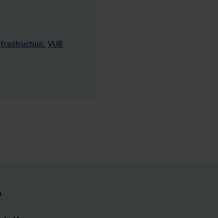
frastructuur
VUB
n