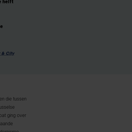
 helft
de
 & City
en die tussen
usselse
bat ging over
staande
odernisme.