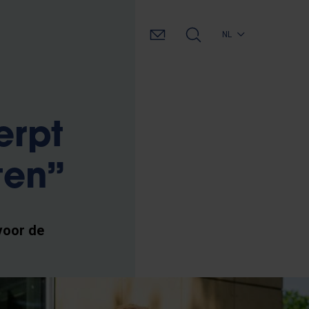
NL
erpt
ten”
voor de