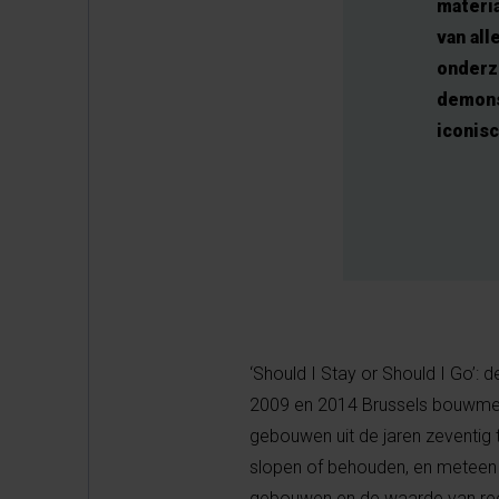
materia
van all
onderz
demons
iconisc
‘Should I Stay or Should I Go’: 
2009 en 2014 Brussels bouwmees
gebouwen uit de jaren zeventig 
slopen of behouden, en meteen 
gebouwen en de waarde van rece