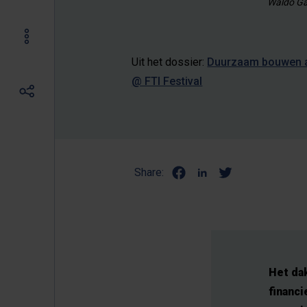
Waldo Ga
Uit het dossier:
Duurzaam bouwen 
@ FTI Festival
Share:
Het dak
financ