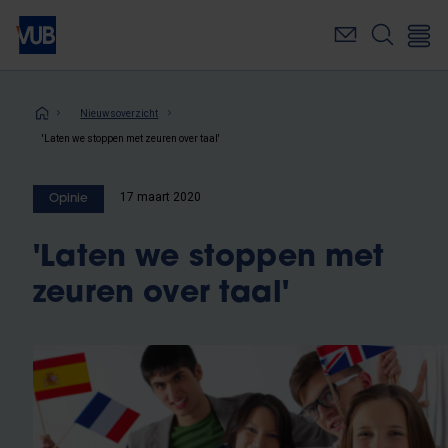
Overslaan
en
naar
de
inhoud
Kruimelpad
Nieuwsoverzicht
gaan
'Laten we stoppen met zeuren over taal'
17 maart 2020
Opinie
'Laten we stoppen met
zeuren over taal'