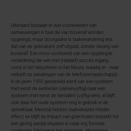
Uiteraard bestaan er wel voorbeelden van
vernieuwingen in taal die van bovenaf worden
opgelegd, maar doorgaans is taalverandering iets
dat van de gebruikers zelf uitgaat, zonder dwang van
bovenaf. Een mooi voorbeeld van een opgelegde
verandering die wel met (relatief) succes ingang
vond, is het telsysteem in het Noors, waarbij er - naar
verluidt op aandringen van de telefoonmaatschappij -
in de jaren 1950 gewisseld werd van een systeem
met eerst de eenheden (
éénenvijftig
) naar een
systeem met eerst de tientallen (
vijftig-één
), al blijft
ook daar het oude systeem nog in gebruik in de
spreektaal. Meestal hebben taaloekazes minder
effect, en blijft de impact van grammatici beperkt tot
een gering aantal situaties in vaak erg formele
contexten. Met name het spontane, alledaagse