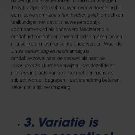
dieperliggende systematiek in taal bloot te leggen.
Terwijl taalpuristen schreeuwen over verloedering bij
een nieuwe vorm zoals
hun hebben gelijk,
ontdekken
taalkundigen net dat dit nieuwe persoonlijk
voornaamwoord als onderwerp fascinerend is,
omdat het toelaat een onderscheid te maken tussen
menselijke en niet-menselijke onderwerpen. Waar de
zin
ze werken dag en nacht
ambigu is
omdat
ze
zowel naar
de mensen
als naar
de
computers
zou kunnen verwijzen, kan dezelfde zin
met
hun
in plaats van
ze
enkel met een mens als
subject worden begrepen. Taalverandering betekent
zeker niet altijd versimpeling.
3. Variatie is