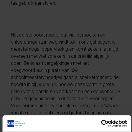
taalgebruik aansturen.
Het eerste soort regels, dat via leerboeken en
driloefeningen zijn weg vindt tot in ons geheugen, is
meestal nogal oppervlakkig en komt zeker niet altijd
overeen met wat sprekers in de praktijk eigenlijk
doen. Denk aan vergelijkingen met het
voegwoord
als
in plaats van
dan
:
schoolmeestervingertjes gaan al snel vermanend de
hoogte in bij
groter als
, hoewel deze vorm in grote
delen van Vlaanderen voorkomt en een eeuwenoude
gebruiksgeschiedenis in onze taal kan voorleggen.
Voor communicatieve problemen zorgt de
als/dan
-
variatie nooit: er zal niemand je fout begrijpen als
je
groter als
in plaats van
groter dan
zegt. Wel maakt
de hetze mensen onzeker, wat dan weer tot