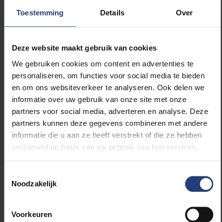
ongemakkelijke hypercorrecties leidt: plots gaan
als-
Toestemming
Details
Over
sprekers te hard op hun taalgebruik letten, en
produceren ze naast
groter dan
in de vergrotende
trap opeens ook
even groot dan
in de stellende trap.
Deze website maakt gebruik van cookies
We gebruiken cookies om content en advertenties te
personaliseren, om functies voor social media te bieden
en om ons websiteverkeer te analyseren. Ook delen we
informatie over uw gebruik van onze site met onze
Een bijkomende
partners voor social media, adverteren en analyse. Deze
misvatting gaat over wat
taalregels precies zijn.
partners kunnen deze gegevens combineren met andere
informatie die u aan ze heeft verstrekt of die ze hebben
verzameld op basis van uw gebruik van hun services.
Toestemmingsselectie
Noodzakelijk
Het tweede soort taalregels is waar taalkundigen
eigenlijk in geïnteresseerd zijn. Deze regels zijn
Voorkeuren