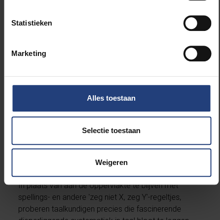
moedertaalsprekers meestal onbekend, maar ook
zonder ze te kunnen uitleggen, passen we ze wel
Statistieken
zonder probleem toe in ons dagelijkse taalgebruik.
Zo kunnen zonder twijfel niet veel Nederlandstaligen
uitleggen wat het 'inherentieprincipe' inhoudt, maar
Marketing
hebben we intuïtief wél een sterke voorkeur voor
het
gekreukte katoenen jasje
in plaats van
het katoenen
gekreukte jasje
. (Het inherentieprincipe stelt onder
andere dat bijvoeglijke naamwoorden die een eerder
Alles toestaan
'inherente' eigenschap van het zelfstandig
naamwoord uitdrukken, ook dichter bij dat
Selectie toestaan
zelfstandig naamwoord komen te staan).
Weigeren
In plaats van aan de oppervlakte te blijven met
spellings- en andere 'zeg niet X, zeg Y'-regeltjes,
proberen taalkundigen precies die fascinerende