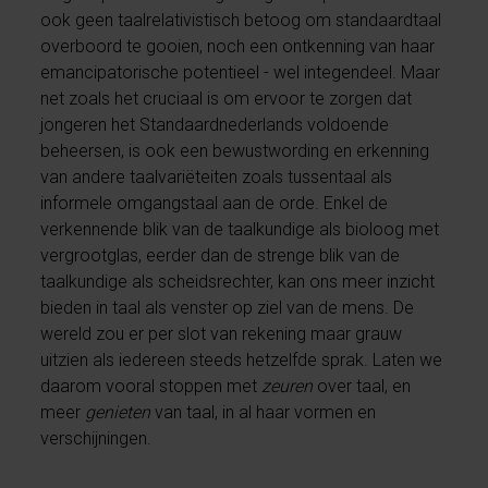
ook geen taalrelativistisch betoog om standaardtaal
overboord te gooien, noch een ontkenning van haar
emancipatorische potentieel - wel integendeel. Maar
net zoals het cruciaal is om ervoor te zorgen dat
jongeren het Standaardnederlands voldoende
beheersen, is ook een bewustwording en erkenning
van andere taalvariëteiten zoals tussentaal als
informele omgangstaal aan de orde. Enkel de
verkennende blik van de taalkundige als bioloog met
vergrootglas, eerder dan de strenge blik van de
taalkundige als scheidsrechter, kan ons meer inzicht
bieden in taal als venster op ziel van de mens. De
wereld zou er per slot van rekening maar grauw
uitzien als iedereen steeds hetzelfde sprak. Laten we
daarom vooral stoppen met
zeuren
over taal, en
meer
genieten
van taal, in al haar vormen en
verschijningen.