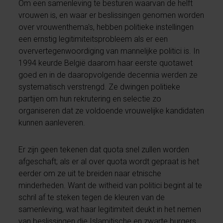
Om een samenleving te besturen waarvan de helft
vrouwen is, en waar er beslissingen genomen worden
over vrouwenthema's, hebben politieke instellingen
een ernstig legitimiteitsprobleem als er een
oververtegenwoordiging van mannelijke politici is. In
1994 keurde België daarom haar eerste quotawet
goed en in de daaropvolgende decennia werden ze
systematisch verstrengd. Ze dwingen politieke
partijen om hun rekrutering en selectie zo
organiseren dat ze voldoende vrouwelijke kandidaten
kunnen aanleveren.
Er zijn geen tekenen dat quota snel zullen worden
afgeschaft; als er al over quota wordt gepraat is het
eerder om ze uit te breiden naar etnische
minderheden. Want de witheid van politici begint al te
schril af te steken tegen de kleuren van de
samenleving, wat haar legitimiteit deukt in het nemen
van beslissingen die Islamitische en zwarte burgers