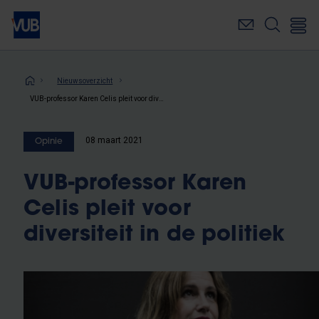
Overslaan
en
naar
de
inhoud
Kruimelpad
Nieuwsoverzicht
gaan
VUB-professor Karen Celis pleit voor diversiteit in de politiek
08 maart 2021
Opinie
VUB-professor Karen
Celis pleit voor
diversiteit in de politiek