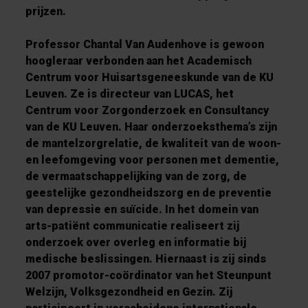
prijzen.
Professor
Chantal Van Audenhove
is gewoon
hoogleraar verbonden aan het Academisch
Centrum voor Huisartsgeneeskunde van de KU
Leuven. Ze is directeur van LUCAS, het
Centrum voor Zorgonderzoek en Consultancy
van de KU Leuven. Haar onderzoeksthema’s zijn
de mantelzorgrelatie, de kwaliteit van de woon-
en leefomgeving voor personen met dementie,
de vermaatschappelijking van de zorg, de
geestelijke gezondheidszorg en de preventie
van depressie en suïcide. In het domein van
arts-patiënt communicatie realiseert zij
onderzoek over overleg en informatie bij
medische beslissingen. Hiernaast is zij sinds
2007 promotor-coördinator van het Steunpunt
Welzijn, Volksgezondheid en Gezin. Zij