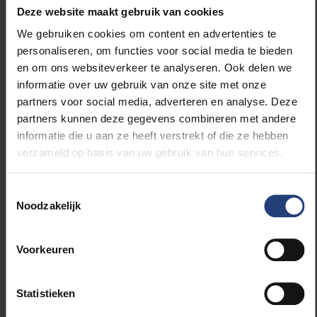
universiteiten (VUB, UGent & KU Leuven). Het
Deze website maakt gebruik van cookies
project liep van 2015 tot 2019 en werd voor 2,8
miljoen euro gefinancierd door het Agentschap
We gebruiken cookies om content en advertenties te
Innoveren en Ondernemen.
personaliseren, om functies voor social media te bieden
en om ons websiteverkeer te analyseren. Ook delen we
Professor
Joachim Cohen
is socioloog en als
informatie over uw gebruik van onze site met onze
docent verbonden aan de onderzoeksgroep
partners voor social media, adverteren en analyse. Deze
Zorg rond het Levenseinde aan de Vrije
partners kunnen deze gegevens combineren met andere
Universiteit Brussel. Binnen de
informatie die u aan ze heeft verstrekt of die ze hebben
onderzoeksgroep heeft hij de leiding over een
verzameld op basis van uw gebruik van hun services.
onderzoeksprogramma rond public health en
palliatieve zorg. Hij studeerde af in 2001 als
Toestemmingsselectie
licentiaat sociologie en in 2007 als Doctor in de
Noodzakelijk
Sociale Gezondheidswetenschappen. Zijn
onderzoek werd bekroond met de Kubler Ross
Voorkeuren
Award for Young Researchers en de Young
Investigator Award van de European
Association of Palliative Care in 2010. Hij
Statistieken
ontving beide prijzen voornamelijk voor zijn