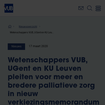
Overslaan
en
naar
de
inhoud
Kruimelpad
Nieuwsoverzicht
gaan
Wetenschappers VUB, UGent en KU Leuven pleiten voor meer en bredere palliatieve zorg in nieuw verkiezingsmemorandum
17 maart 2020
Nieuws
Wetenschappers VUB,
UGent en KU Leuven
pleiten voor meer en
bredere palliatieve zorg
in nieuw
verkiezingsmemorandum