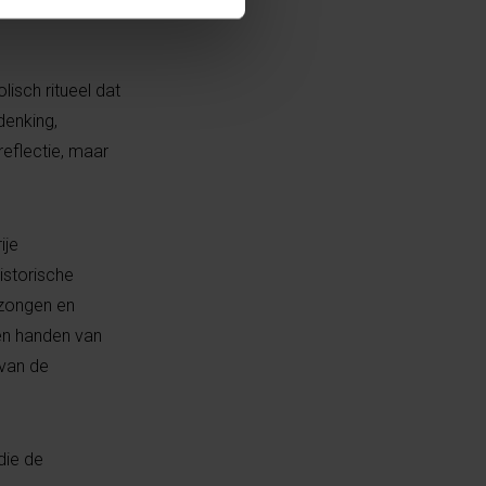
isch ritueel dat
denking,
reflectie, maar
ije
istorische
ezongen en
en handen van
 van de
die de