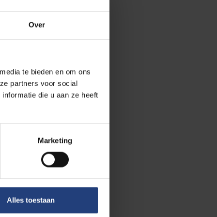
Over
 media te bieden en om ons
ze partners voor social
nformatie die u aan ze heeft
n Briel
Marketing
n de
rijd was de
rdacht tijdens de
Alles toestaan
n een levendig
eze herdenking,