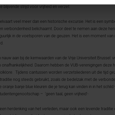
blijvende strijd voor vrijheid en verzet.
lvaart veel meer dan een historische excursie. Het is een symbol
t en verbondenheid belichaamt. Door deel te nemen aan deze her
figuurlijk in de voetsporen van de geuzen. Het is een moment van 
id.
 nauw aan bij de kernwaarden van de Vrije Universiteit Brussel: vr
en onafhankelijkheid. Daarom hebben de VUB-verenigingen deze h
lklore. Tijdens cantussen worden verzetsliederen uit die tijd g
raditie nog steeds gebruikt, zoals de bedelzak met de verbond
oranje banje blue kleuren die je terug kan vinden in in het schild
tudentengenootschap – ‘geen taal, geen vrijheid’-
en een herdenking van het verleden, maar ook een levende traditie 