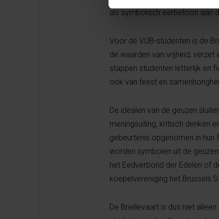
als symbolisch eerbetoon aan de 
Voor de VUB-studenten is de Brie
de waarden van vrijheid, verze
stappen studenten letterlijk en 
ook van feest en samenhorighe
De idealen van de geuzen sluiten
meningsuiting, kritisch denken 
gebeurtenis opgenomen in hun fo
worden symbolen uit de geuzent
het Eedverbond der Edelen of de 
koepelvereniging het Brussels S
De Briellevaart is dus niet alle