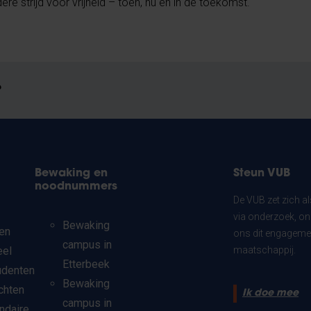
re strijd voor vrijheid – toen, nu en in de toekomst.
?
Bewaking en
Steun VUB
noodnummers
De VUB zet zich a
via onderzoek, on
Bewaking
en
ons dit engagemen
campus in
eel
maatschappij.
Etterbeek
udenten
Bewaking
chten
Ik doe mee
campus in
ndaire