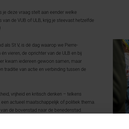
s je deze vraag stelt aan eender welke
 van de VUB of ULB, krijg je steevast hetzelfde
!
 als St V, is dé dag waarop we Pierre-
n vieren, de oprichter van de ULB en bij
eger kwam iedereen gewoon samen, maar
en traditie van actie en verbinding tussen de
eid, vrijheid en kritisch denken – telkens
d een actueel maatschappelijk of politiek thema.
van de bovenstad naar de benedenstad.
telt.