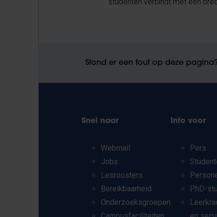
studenten verbindt met een brede
Stond er een fout op deze pagina
Snel naar
Info voor
Webmail
Pers
Jobs
Student
Lesroosters
Person
Bereikbaarheid
PhD-st
Onderzoeksgroepen
Leerkra
Campusfaciliteiten
en secu