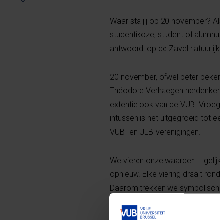
Waar sta jij op 20 november? Al
studentikoze, student of alumnus
antwoord: op de Zavel natuurlijk
20 november, ofwel beter bekend
Théodore Verhaegen herdenken é
extentie ook van de VUB. Vro
intussen is het uitgegroeid tot e
VUB- en ULB-verenigingen.
We vieren onze waarden – gelijkh
opnieuw. Elke viering draait ron
Daarom trekken we symbolisch 
Symbolisch maar wel eentje dat 