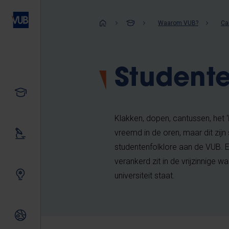
Overslaan
en
Kruimelpad
Waarom VUB?
Ca
naar
de
inhoud
Studente
gaan
Studeren
Klakken, dopen, cantussen, het ‘
vreemd in de oren, maar dit zijn
Ons onderzoek
studentenfolklore aan de VUB. E
verankerd zit in de vrijzinnige 
Samen innoveren
universiteit staat.
Internationale relaties