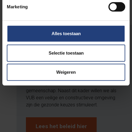
overschrijden. Nee zeggen mag en moet. Je bepaalt
Marketing
je eigen grenzen.
Alles toestaan
Middelenbeleid
Selectie toestaan
Het middelenbeleid van de VUB vormt een
duidelijk kader rond wat wel en niet
getolereerd wordt: de VUB tolereert namelijk
Weigeren
geen cannabis en andere illegale drugs op
haar campussen en binnen haar
gemeenschap. Naast dit kader willen we als
VUB een veilige en constructieve omgeving
zijn die gezonde keuzes stimuleert.
Lees het beleid hier