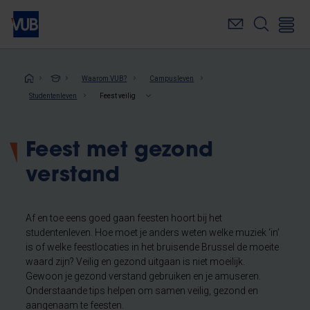
Overslaan
en
naar
de
inhoud
Kruimelpad
Waarom VUB?
Campusleven
gaan
Studentenleven
Feest veilig
Feest met gezond
verstand
Af en toe eens goed gaan feesten hoort bij het
studentenleven. Hoe moet je anders weten welke muziek ‘in’
is of welke feestlocaties in het bruisende Brussel de moeite
waard zijn? Veilig en gezond uitgaan is niet moeilijk.
Gewoon je gezond verstand gebruiken en je amuseren.
Onderstaande tips helpen om samen veilig, gezond en
aangenaam te feesten.