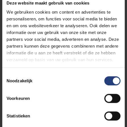
Deze website maakt gebruik van cookies
We gebruiken cookies om content en advertenties te
Wat te doen wanneer het fout gaat?
personaliseren, om functies voor social media te bieden
Voel je je misselijk, duizelig, verward, angstig,… ? Blijf
en om ons websiteverkeer te analyseren. Ook delen we
kalm en zoek een rustige ruimte op of ga naar
informatie over uw gebruik van onze site met onze
buiten.
partners voor social media, adverteren en analyse. Deze
partners kunnen deze gegevens combineren met andere
Merk je dat het met een vriend, vriendin, … fout gaat?
informatie die u aan ze heeft verstrekt of die ze hebben
Probeer contact te houden en stel deze persoon
verzameld op basis van uw gebruik van hun services.
gerust. Lukt het niet meer alleen? Roep hulp in van de
organisatoren of security, ga naar de EHBO-post of
Toestemmingsselectie
bel 112.
Noodzakelijk
Het is sexy als het klikt
Voorkeuren
Nee is nee, alleen ja is ok. Alcohol en drugs nemen je
remmingen weg en zorgen er al eens voor dat
Statistieken
grenzen vervagen. Maar dit mag geen excuus zijn om
de grenzen van anderen of van jezelf te (laten)