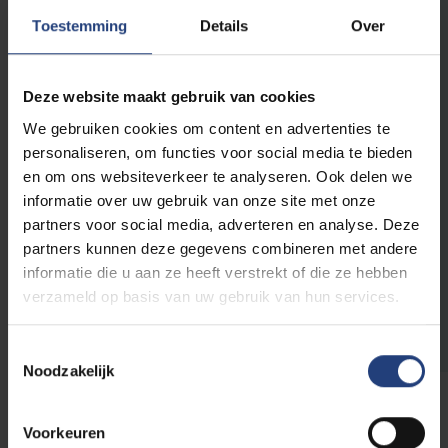
vlot mogelijk door de
Toestemming
Details
Over
verschillende stappen van het
inschrijvingsproces.
Deze website maakt gebruik van cookies
We gebruiken cookies om content en advertenties te
Start je inschrijving
personaliseren, om functies voor social media te bieden
en om ons websiteverkeer te analyseren. Ook delen we
informatie over uw gebruik van onze site met onze
Vragen over de
partners voor social media, adverteren en analyse. Deze
inschrijvingsprocedure?
partners kunnen deze gegevens combineren met andere
Ontdek handige tips, een stap-voor-stap
informatie die u aan ze heeft verstrekt of die ze hebben
gids om je in te schrijven en vind een
verzameld op basis van uw gebruik van hun services.
antwoord op de meestgestelde vragen.
Toestemmingsselectie
Noodzakelijk
Voorkeuren