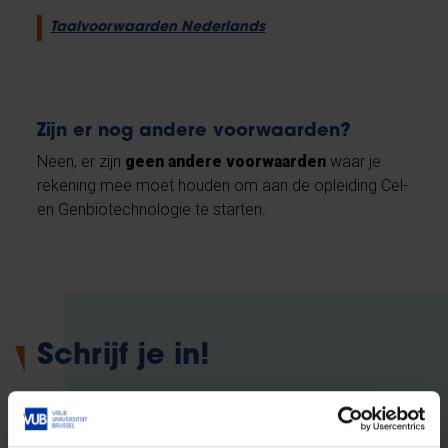
Taalvoorwaarden Nederlands
Zijn er nog andere voorwaarden?
Neen, er zijn
geen andere voorwaarden
waar je
rekening mee moet houden om aan de opleiding Cel-
en Genbiotechnologie te starten.
Schrijf je in!
Wil je je inschrijven aan de
VUB?
We helpen je graag zo