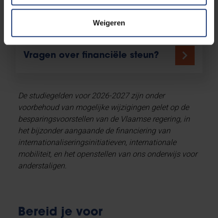
Weigeren
Vragen over financiële steun?
De studiegelden voor 2026-2027 zijn onder
voorbehoud van mogelijke wijzigingen gelet op de
besparingsvoorstellen van de Vlaamse regering, in
het bijzonder aangaande de financiering van
internationaliseringsinitiatieven, internationale
mobiliteit, en het openstellen van ons onderwijs voor
anderstaligen.
Bereid je voor