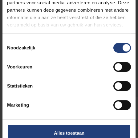
partners voor social media, adverteren en analyse. Deze
(LA) op te stellen. In je Learning Agreement
partners kunnen deze gegevens combineren met andere
geef je aan welke vakken je aan je
informatie die u aan ze heeft verstrekt of die ze hebben
gastinstelling zal volgen en stem je ze af op de
verzameld op basis van uw gebruik van hun services.
VUB-vakken die je vervangt.
Toestemmingsselectie
Als je nog vragen hebt, aarzel dan niet om
Noodzakelijk
contact op te nemen met de
facultaire
coördinator internationalisering:
Marjan
Maes
Voorkeuren
Statistieken
Marketing
Bestemmingen
Alles toestaan