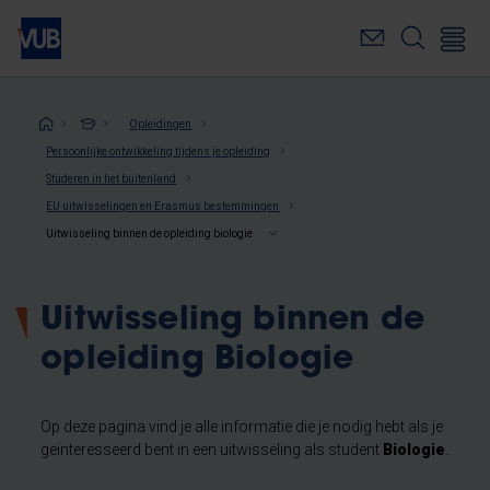
Overslaan
en
naar
de
inhoud
Kruimelpad
Opleidingen
gaan
Persoonlijke ontwikkeling tijdens je opleiding
Studeren in het buitenland
EU uitwisselingen en Erasmus bestemmingen
Uitwisseling binnen de opleiding biologie
Uitwisseling binnen de
opleiding Biologie
Op deze pagina vind je alle informatie die je nodig hebt als je
geïnteresseerd bent in een uitwisseling als student
Biologie
.