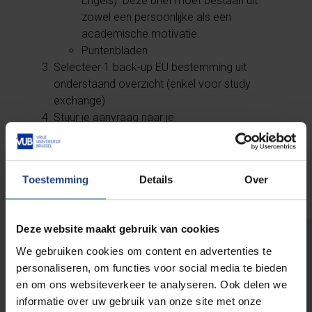
Engels). Deze brief moet bestaan uit
zowel een persoonlijke als een
academische motivatie.
Puntenbladen
Selecteer 1 back-up EU bestemming uit
onderstaand overzicht (enkel voor study
exchange)
Stuur je aanvraag naar je
uitwisselingscoördinator Prof.
Thomas Merckx
De deadline is
12 december.
Toestemming
Details
Over
Deze website maakt gebruik van cookies
Learning agreement
We gebruiken cookies om content en advertenties te
personaliseren, om functies voor social media te bieden
en om ons websiteverkeer te analyseren. Ook delen we
Nadat je genomineerd bent om op uitwisseling
informatie over uw gebruik van onze site met onze
te gaan, is het tijd om je Learning Agreement