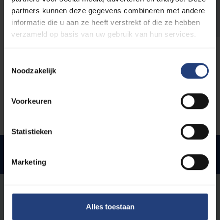
10 maart
(in het academiejaar voorafgaand
partners kunnen deze gegevens combineren met andere
aan je uitwisseling).
informatie die u aan ze heeft verstrekt of die ze hebben
verzameld op basis van uw gebruik van hun services.
Toestemmingsselectie
Noodzakelijk
Bestemmingen
Voorkeuren
Statistieken
Studenten kunnen een aanvraag indienen voor
volgende bestemmingen
Marketing
Italië
Università degli Studi di Siena
Alles toestaan
Nederland