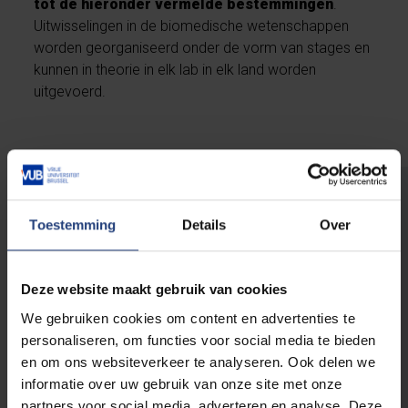
tot de hieronder vermelde bestemmingen
.
Uitwisselingen in de biomedische wetenschappen
worden georganiseerd onder de vorm van stages en
kunnen in theorie in elk lab in elk land worden
uitgevoerd.
Learning Agreement
Toestemming
Details
Over
Nadat je stage is aanvaard door de partner in
het buitenland, moet je een learning agreement
Deze website maakt gebruik van cookies
invullen, samen met de
We gebruiken cookies om content en advertenties te
uitwisselingscoördinator en het lab in het
personaliseren, om functies voor social media te bieden
buitenland. Hou er rekening mee dat dit enige
en om ons websiteverkeer te analyseren. Ook delen we
tijd in beslag kan nemen! Uiterste datum voor
informatie over uw gebruik van onze site met onze
het indienen van de ingevulde overeenkomst is
partners voor social media, adverteren en analyse. Deze