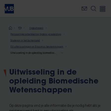
Overslaan
en
naar
de
inhoud
Kruimelpad
Opleidingen
gaan
Persoonlijke ontwikkeling tijdens je opleiding
Studeren in het buitenland
EU uitwisselingen en Erasmus bestemmingen
Uitwisseling in de opleiding biomedische wetenschappen
Uitwisseling in de
opleiding Biomedische
Wetenschappen
Op deze pagina vind je alle informatie die je nodig hebt als je
geïnteresseerd bent in een uitwisseling als