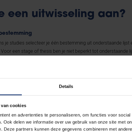
e een uitwisseling aan?
 bestemming
ns je studies selecteer je één bestemming uit onderstaande lijst 
or een stage of thesis ben je niet beperkt tot onderstaande lij
amen:
-up) en semester
 1 pagina in het Engels). Deze brief moet bestaan uit zowel een p
tivatie.
Details
wisselingscoördinator Prof.
Yue Gao
 van cookies
ent en advertenties te personaliseren, om functies voor social
t-EU bestemming
. Ook delen we informatie over uw gebruik van onze site met on
e. Deze partners kunnen deze gegevens combineren met andere i
 bestemming (mogelijkheden vind je op deze
website
) en eventu