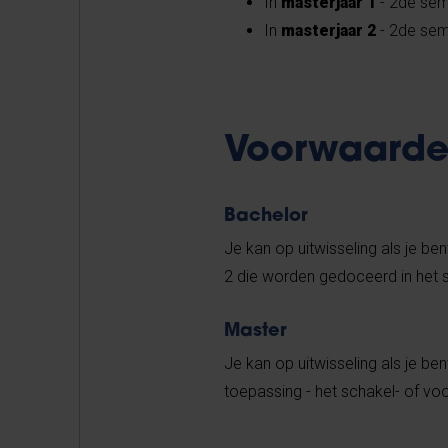
In
masterjaar 1
- 2de sem
In
masterjaar 2
- 2de se
Voorwaard
Bachelor
Je kan op uitwisseling als je be
2 die worden gedoceerd in het se
Master
Je kan op uitwisseling als je b
toepassing - het schakel- of v