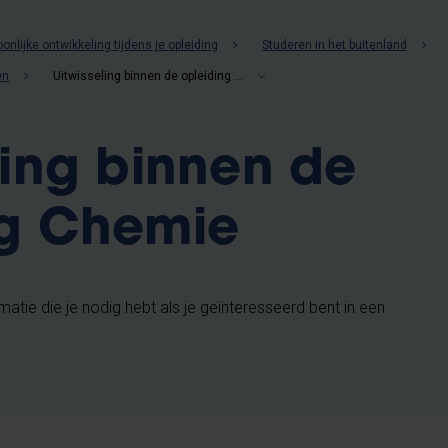
onlijke ontwikkeling tijdens je opleiding
Studeren in het buitenland
en
Uitwisseling binnen de opleiding chemie
ling binnen de
ng Chemie
matie die je nodig hebt als je geïnteresseerd bent in een
.