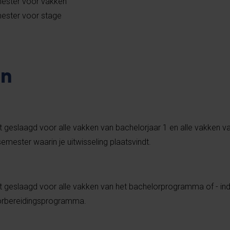
ester voor vakken
mester voor stage
en
nt geslaagd voor alle vakken van bachelorjaar 1 en alle vakken v
mester waarin je uitwisseling plaatsvindt.
ent geslaagd voor alle vakken van het bachelorprogramma of - in
oorbereidingsprogramma.