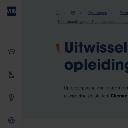
Overslaan
en
Kruimelpad
Opleidingen
Perso
naar
EU uitwisselingen en Erasmus bestemming
de
inhoud
gaan
Uitwisse
Studeren
opleidi
Ons onderzoek
Op deze pagina vind je alle infor
uitwisseling als student
Chemie
Samen innoveren
Internationale relaties