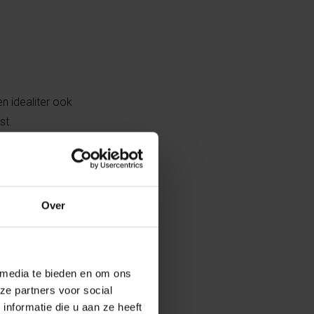
en idealiter ook
st.
ersoonlijke als
Over
 media te bieden en om ons
ze partners voor social
nformatie die u aan ze heeft
eel een back-up