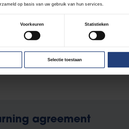
erzameld op basis van uw gebruik van hun services.
thesis ben je niet beperkt tot deze lijst.
amen:
-up) en semester
Voorkeuren
Statistieken
 1 pagina in het Engels). Deze brief moet bestaan uit zowel een p
tivatie.
estemming uit onderstaand overzicht (enkel voor study exchang
Selectie toestaan
uitwisselingscoördinator Prof.
Yue Gao
ber
arning agreement