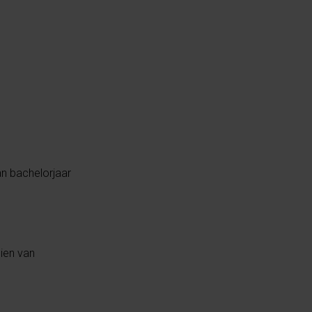
an bachelorjaar
dien van