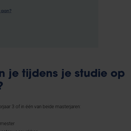
g aan?
je tijdens je studie op
?
orjaar 3 of in één van beide masterjaren:
emester