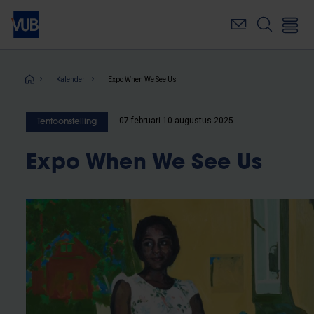
Overslaan
en
naar
de
inhoud
Kruimelpad
Kalender
Expo When We See Us
gaan
07 februari-10 augustus 2025
Tentoonstelling
Expo When We See Us