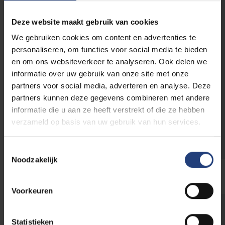
zowel visueel als intellectueel in dialoog te
gaan met de gepresenteerde thema’s. Op die
Deze website maakt gebruik van cookies
manier wil de VUB bijdragen aan het bredere
maatschappelijke en intellectuele gesprek dat
We gebruiken cookies om content en advertenties te
deze tentoonstelling oproept, en zo een
personaliseren, om functies voor social media te bieden
dynamische wisselwerking creëren tussen
en om ons websiteverkeer te analyseren. Ook delen we
kunst en wetenschap.
informatie over uw gebruik van onze site met onze
partners voor social media, adverteren en analyse. Deze
partners kunnen deze gegevens combineren met andere
De samenwerking kwam tot stand op initiatief
informatie die u aan ze heeft verstrekt of die ze hebben
van
het Centre for Literary and Intermedial
verzameld op basis van uw gebruik van hun services.
Crossings (CLIC)
in samenspraak met de
Universiteitsbibliotheek van de VUB.
Toestemmingsselectie
Noodzakelijk
Voorkeuren
Ben je gefascineerd door
Statistieken