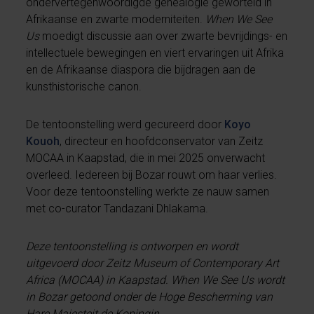
ondervertegenwoordigde genealogie geworteld in
Afrikaanse en zwarte moderniteiten.
When We See
Us
moedigt discussie aan over zwarte bevrijdings- en
intellectuele bewegingen en viert ervaringen uit Afrika
en de Afrikaanse diaspora die bijdragen aan de
kunsthistorische canon.
De tentoonstelling werd gecureerd door
Koyo
Kouoh
, directeur en hoofdconservator van Zeitz
MOCAA in Kaapstad, die in mei 2025 onverwacht
overleed. Iedereen bij Bozar rouwt om haar verlies.
Voor deze tentoonstelling werkte ze nauw samen
met co-curator Tandazani Dhlakama.
Deze tentoonstelling is ontworpen en wordt
uitgevoerd door Zeitz Museum of Contemporary Art
Africa (MOCAA) in Kaapstad. When We See Us wordt
in Bozar getoond onder de Hoge Bescherming van
Hare Majesteit de Koningin.