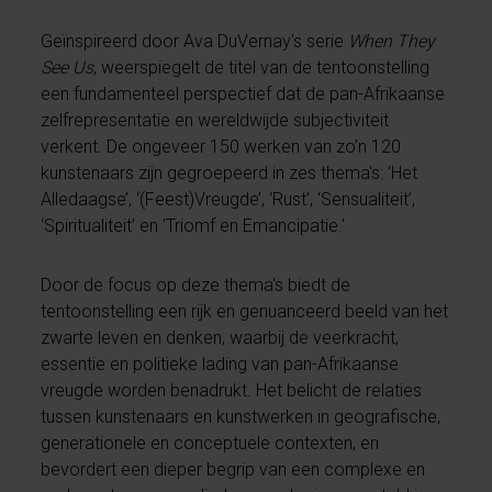
Geïnspireerd door Ava DuVernay's serie
When They
See Us
, weerspiegelt de titel van de tentoonstelling
een fundamenteel perspectief dat de pan-Afrikaanse
zelfrepresentatie en wereldwijde subjectiviteit
verkent. De ongeveer 150 werken van zo’n 120
kunstenaars zijn gegroepeerd in zes thema's: ‘Het
Alledaagse’, ‘(Feest)Vreugde’, ‘Rust’, ‘Sensualiteit’,
‘Spiritualiteit’ en 'Triomf en Emancipatie.'
Door de focus op deze thema's biedt de
tentoonstelling een rijk en genuanceerd beeld van het
zwarte leven en denken, waarbij de veerkracht,
essentie en politieke lading van pan-Afrikaanse
vreugde worden benadrukt. Het belicht de relaties
tussen kunstenaars en kunstwerken in geografische,
generationele en conceptuele contexten, en
bevordert een dieper begrip van een complexe en