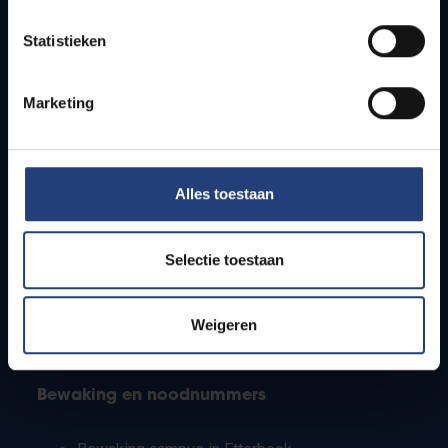
Lesroosters
Statistieken
Bereikbaarheid
Onderzoeksgroepen
Campusfaciliteiten
Marketing
Info voor
Alles toestaan
Pers
Studenten
Personeel
Selectie toestaan
PhD-studenten
Leerkrachten en secundaire scholen
Werkstudenten
Weigeren
Internationale studenten
Bewaking en noodnummers