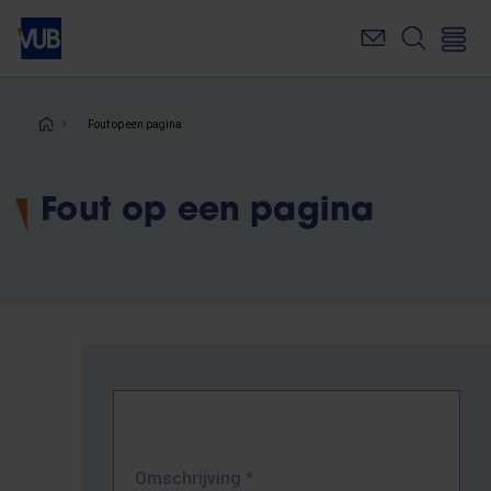
Overslaan
en
naar
de
inhoud
Kruimelpad
Fout op een pagina
gaan
Fout op een pagina
Omschrijving
*