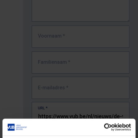
Voornaam
*
Familienaam
*
E-mailadres
*
URL
*
De volledige URL van de pagina waar je de fout zag.
Bv. https://www.vub.be/nl/studeren-aan-de-vub/alle-