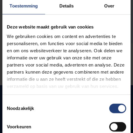
opleidingen
Toestemming
Details
Over
Deze website maakt gebruik van cookies
We gebruiken cookies om content en advertenties te
personaliseren, om functies voor social media te bieden
en om ons websiteverkeer te analyseren. Ook delen we
informatie over uw gebruik van onze site met onze
partners voor social media, adverteren en analyse. Deze
partners kunnen deze gegevens combineren met andere
informatie die u aan ze heeft verstrekt of die ze hebben
verzameld op basis van uw gebruik van hun services.
Toestemmingsselectie
Noodzakelijk
Snel naar
Webmail
Voorkeuren
Jobs