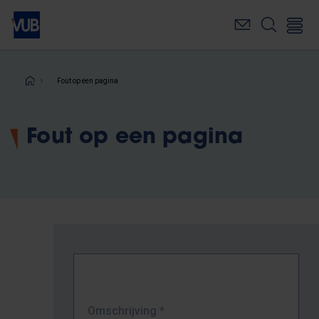
Overslaan
en
naar
de
inhoud
Kruimelpad
Fout op een pagina
gaan
Fout op een pagina
Omschrijving
*