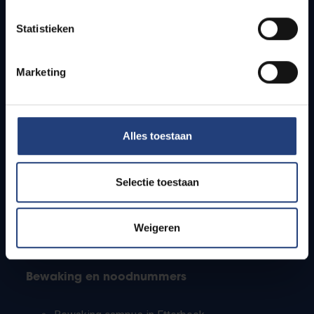
Lesroosters
Statistieken
Bereikbaarheid
Onderzoeksgroepen
Campusfaciliteiten
Marketing
Info voor
Alles toestaan
Pers
Studenten
Personeel
Selectie toestaan
PhD-studenten
Leerkrachten en secundaire scholen
Werkstudenten
Weigeren
Internationale studenten
Bewaking en noodnummers