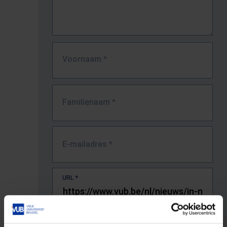
Voornaam
*
Familienaam
*
E-mailadres
*
URL
*
De volledige URL van de pagina waar je de fout zag.
Bv. https://www.vub.be/nl/studeren-aan-de-vub/alle-