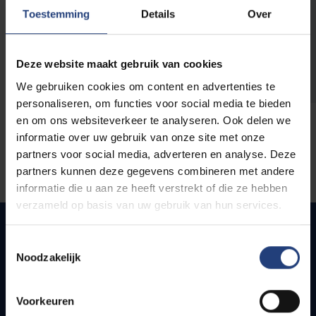
opleidingen
Toestemming
Details
Over
Deze website maakt gebruik van cookies
We gebruiken cookies om content en advertenties te
personaliseren, om functies voor social media te bieden
en om ons websiteverkeer te analyseren. Ook delen we
informatie over uw gebruik van onze site met onze
partners voor social media, adverteren en analyse. Deze
partners kunnen deze gegevens combineren met andere
informatie die u aan ze heeft verstrekt of die ze hebben
verzameld op basis van uw gebruik van hun services.
Toestemmingsselectie
Noodzakelijk
Snel naar
Webmail
Voorkeuren
Jobs