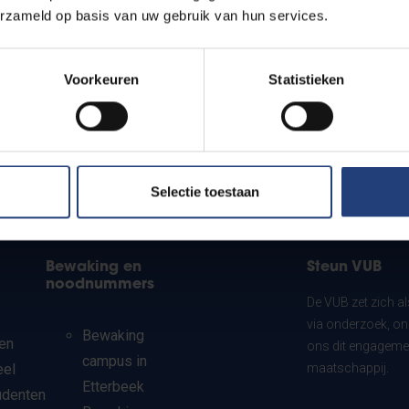
erzameld op basis van uw gebruik van hun services.
Voorkeuren
Statistieken
Selectie toestaan
Bewaking en
Steun VUB
noodnummers
De VUB zet zich a
via onderzoek, on
Bewaking
en
ons dit engagemen
campus in
eel
maatschappij.
Etterbeek
udenten