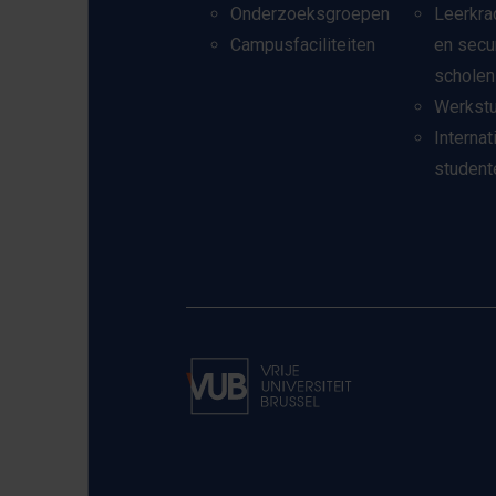
Onderzoeksgroepen
Leerkra
Campusfaciliteiten
en secu
scholen
Werkst
Internat
student