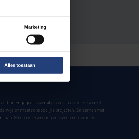
Marketing
Alles toestaan
ls Urban Engaged University in voor een betere wereld
derwijs en maatschappelijke projecten. Ga samen met
t aan. Steun onze werking en investeer mee in de