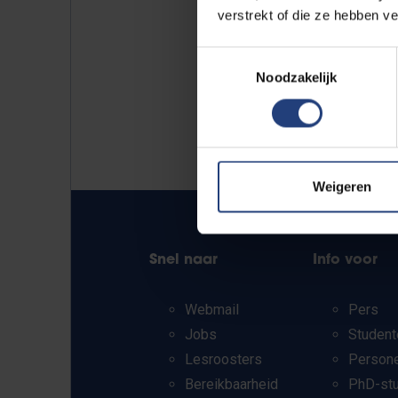
verstrekt of die ze hebben v
Toestemmingsselectie
Noodzakelijk
Weigeren
Snel naar
Info voor
Webmail
Pers
Jobs
Student
Lesroosters
Person
Bereikbaarheid
PhD-st