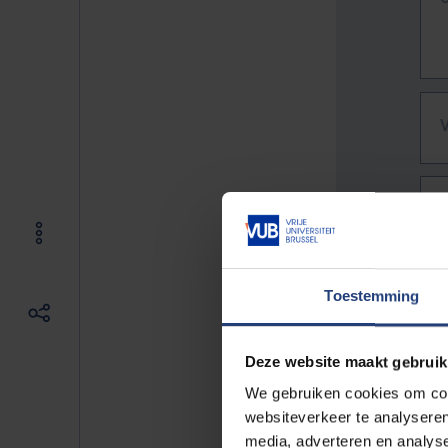
Toestemming
Deze website maakt gebruik
We gebruiken cookies om cont
websiteverkeer te analyseren
De vo
media, adverteren en analys
Bv. h