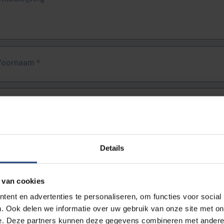
Voornaam
*
Familienaam
*
E-mailadres
*
Details
URL
*
 van cookies
ent en advertenties te personaliseren, om functies voor social
. Ook delen we informatie over uw gebruik van onze site met on
lledige URL van de pagina waar je de fout zag.
e. Deze partners kunnen deze gegevens combineren met andere i
ttps://www.vub.be/nl/studeren-aan-de-vub/alle-opleidingen