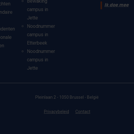
Bewaking
chten
Ik doe mee
campus in
ndaire
Jette
Noodnummer
udenten
campus in
ionale
Etterbeek
en
Noodnummer
campus in
Jette
Pleinlaan 2 - 1050 Brussel - België
Privacybeleid
Contact