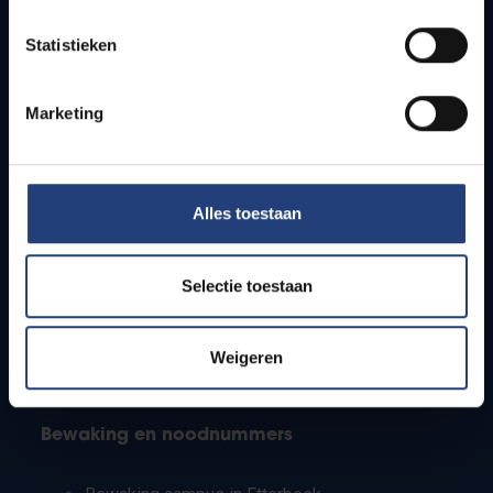
Lesroosters
Statistieken
Bereikbaarheid
Onderzoeksgroepen
Campusfaciliteiten
Marketing
Info voor
Alles toestaan
Pers
Studenten
Personeel
Selectie toestaan
PhD-studenten
Leerkrachten en secundaire scholen
Werkstudenten
Weigeren
Internationale studenten
Bewaking en noodnummers