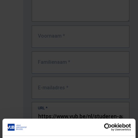
Voornaam
*
Familienaam
*
E-mailadres
*
URL
*
De volledige URL van de pagina waar je de fout zag.
Bv. https://www.vub.be/nl/studeren-aan-de-vub/alle-