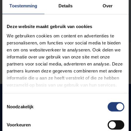
opleidingen
Toestemming
Details
Over
Deze website maakt gebruik van cookies
We gebruiken cookies om content en advertenties te
personaliseren, om functies voor social media te bieden
en om ons websiteverkeer te analyseren. Ook delen we
informatie over uw gebruik van onze site met onze
partners voor social media, adverteren en analyse. Deze
partners kunnen deze gegevens combineren met andere
informatie die u aan ze heeft verstrekt of die ze hebben
verzameld op basis van uw gebruik van hun services.
Toestemmingsselectie
Noodzakelijk
Snel naar
Webmail
Voorkeuren
Jobs