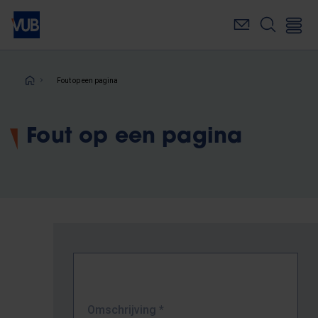
Overslaan
en
naar
de
inhoud
Kruimelpad
Fout op een pagina
gaan
Fout op een pagina
Omschrijving
*