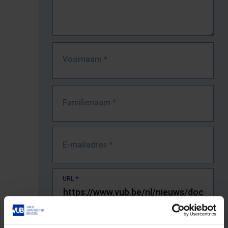
Voornaam
*
Familienaam
*
E-mailadres
*
URL
*
De volledige URL van de pagina waar je de fout zag.
Bv. https://www.vub.be/nl/studeren-aan-de-vub/alle-