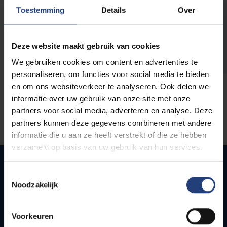
opleidingen
Toestemming
Details
Over
Deze website maakt gebruik van cookies
We gebruiken cookies om content en advertenties te
personaliseren, om functies voor social media te bieden
en om ons websiteverkeer te analyseren. Ook delen we
informatie over uw gebruik van onze site met onze
partners voor social media, adverteren en analyse. Deze
partners kunnen deze gegevens combineren met andere
informatie die u aan ze heeft verstrekt of die ze hebben
verzameld op basis van uw gebruik van hun services.
Toestemmingsselectie
Noodzakelijk
Snel naar
Webmail
Voorkeuren
Jobs