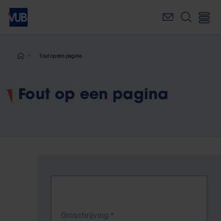
Overslaan
en
naar
de
inhoud
Kruimelpad
Fout op een pagina
gaan
Fout op een pagina
Omschrijving
*