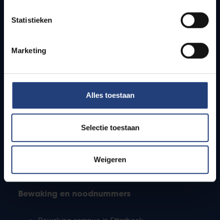
Lesroosters
Statistieken
Bereikbaarheid
Onderzoeksgroepen
Campusfaciliteiten
Marketing
Info voor
Alles toestaan
Pers
Studenten
Personeel
Selectie toestaan
PhD-studenten
Leerkrachten en secundaire scholen
Werkstudenten
Weigeren
Internationale studenten
Bewaking en noodnummers