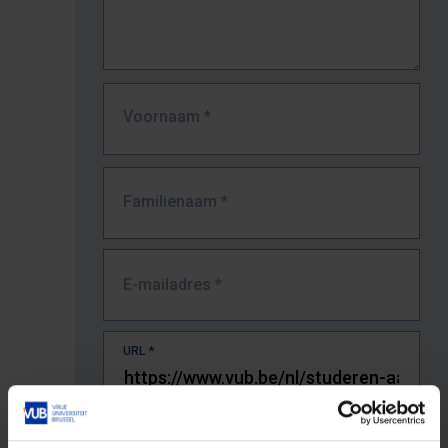
Voornaam
*
Familienaam
*
E-mailadres
*
URL
*
De volledige URL van de pagina waar je de fout zag.
Bv. https://www.vub.be/nl/studeren-aan-de-vub/alle-