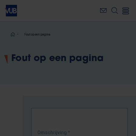
Overslaan
en
naar
de
inhoud
Kruimelpad
Fout op een pagina
gaan
Fout op een pagina
Omschrijving
*