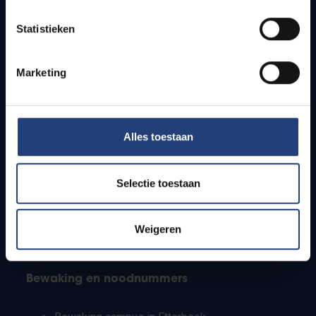
Lesroosters
Statistieken
Bereikbaarheid
Onderzoeksgroepen
Campusfaciliteiten
Marketing
Info voor
Alles toestaan
Pers
Studenten
Personeel
Selectie toestaan
PhD-studenten
Leerkrachten en secundaire scholen
Werkstudenten
Weigeren
Internationale studenten
Bewaking en noodnummers