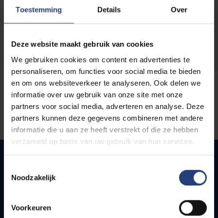
opleidingen
Toestemming
Details
Over
Deze website maakt gebruik van cookies
We gebruiken cookies om content en advertenties te
personaliseren, om functies voor social media te bieden
en om ons websiteverkeer te analyseren. Ook delen we
informatie over uw gebruik van onze site met onze
partners voor social media, adverteren en analyse. Deze
partners kunnen deze gegevens combineren met andere
informatie die u aan ze heeft verstrekt of die ze hebben
verzameld op basis van uw gebruik van hun services.
Toestemmingsselectie
Noodzakelijk
Snel naar
Webmail
Voorkeuren
Jobs