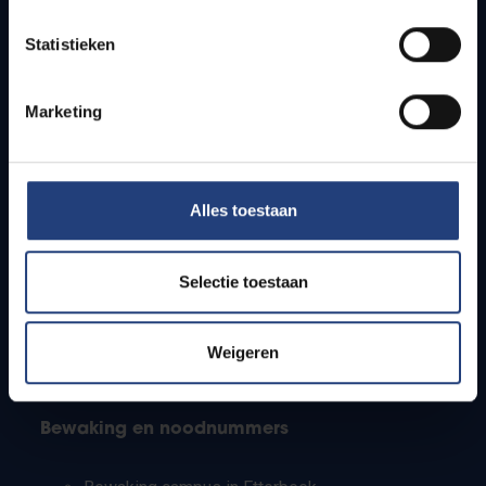
Lesroosters
Statistieken
Bereikbaarheid
Onderzoeksgroepen
Campusfaciliteiten
Marketing
Info voor
Alles toestaan
Pers
Studenten
Personeel
Selectie toestaan
PhD-studenten
Leerkrachten en secundaire scholen
Werkstudenten
Weigeren
Internationale studenten
Bewaking en noodnummers