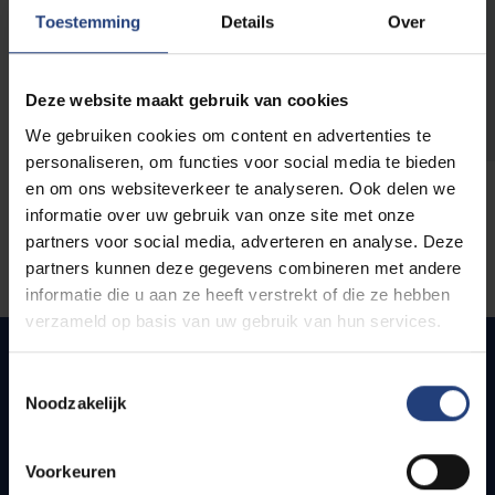
opleidingen
Toestemming
Details
Over
Deze website maakt gebruik van cookies
We gebruiken cookies om content en advertenties te
personaliseren, om functies voor social media te bieden
en om ons websiteverkeer te analyseren. Ook delen we
informatie over uw gebruik van onze site met onze
partners voor social media, adverteren en analyse. Deze
partners kunnen deze gegevens combineren met andere
informatie die u aan ze heeft verstrekt of die ze hebben
verzameld op basis van uw gebruik van hun services.
Toestemmingsselectie
Noodzakelijk
Snel naar
Webmail
Voorkeuren
Jobs