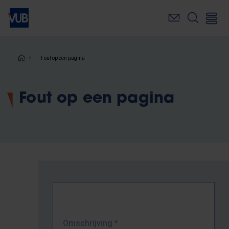
Overslaan
en
naar
de
inhoud
Kruimelpad
Fout op een pagina
gaan
Fout op een pagina
Omschrijving
*