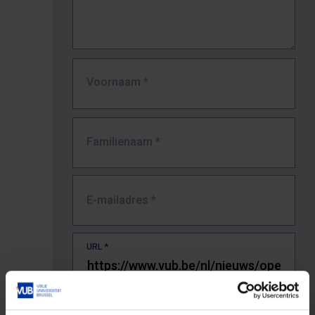
Voornaam
*
Familienaam
*
E-mailadres
*
URL
*
De volledige URL van de pagina waar je de fout zag.
Bv. https://www.vub.be/nl/studeren-aan-de-vub/alle-