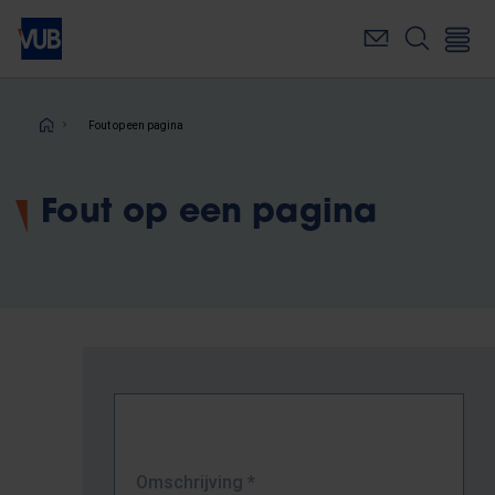
Overslaan
en
naar
de
inhoud
Kruimelpad
Fout op een pagina
gaan
Fout op een pagina
Omschrijving
*