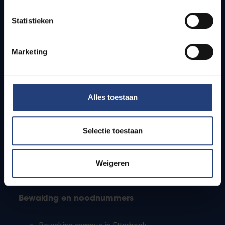
Lesroosters
Statistieken
Bereikbaarheid
Onderzoeksgroepen
Campusfaciliteiten
Marketing
Info voor
Alles toestaan
Pers
Studenten
Personeel
Selectie toestaan
PhD-studenten
Leerkrachten en secundaire scholen
Werkstudenten
Weigeren
Internationale studenten
Bewaking en noodnummers