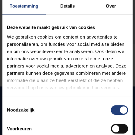
opleidingen
Toestemming
Details
Over
Deze website maakt gebruik van cookies
We gebruiken cookies om content en advertenties te
personaliseren, om functies voor social media te bieden
en om ons websiteverkeer te analyseren. Ook delen we
informatie over uw gebruik van onze site met onze
partners voor social media, adverteren en analyse. Deze
partners kunnen deze gegevens combineren met andere
informatie die u aan ze heeft verstrekt of die ze hebben
verzameld op basis van uw gebruik van hun services.
Toestemmingsselectie
Noodzakelijk
Snel naar
Webmail
Voorkeuren
Jobs