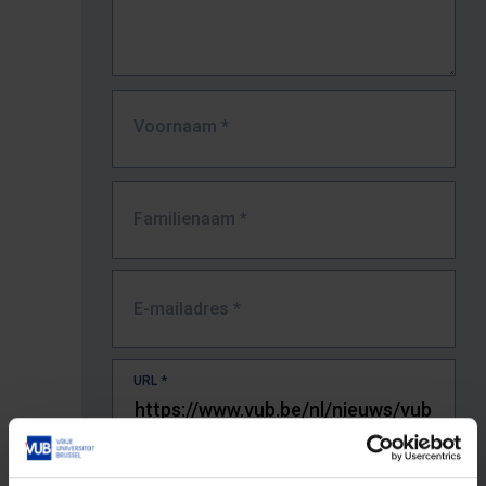
Voornaam
*
Familienaam
*
E-mailadres
*
URL
*
De volledige URL van de pagina waar je de fout zag.
Bv. https://www.vub.be/nl/studeren-aan-de-vub/alle-