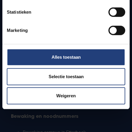
Lesroosters
Statistieken
Bereikbaarheid
Onderzoeksgroepen
Campusfaciliteiten
Marketing
Info voor
Alles toestaan
Pers
Studenten
Personeel
Selectie toestaan
PhD-studenten
Leerkrachten en secundaire scholen
Werkstudenten
Weigeren
Internationale studenten
Bewaking en noodnummers