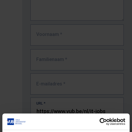
Voornaam
*
Familienaam
*
E-mailadres
*
URL
*
De volledige URL van de pagina waar je de fout zag.
Bv. https://www.vub.be/nl/studeren-aan-de-vub/alle-