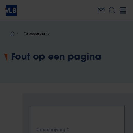
Overslaan
en
naar
de
inhoud
Kruimelpad
Fout op een pagina
gaan
Fout op een pagina
Omschrijving
*