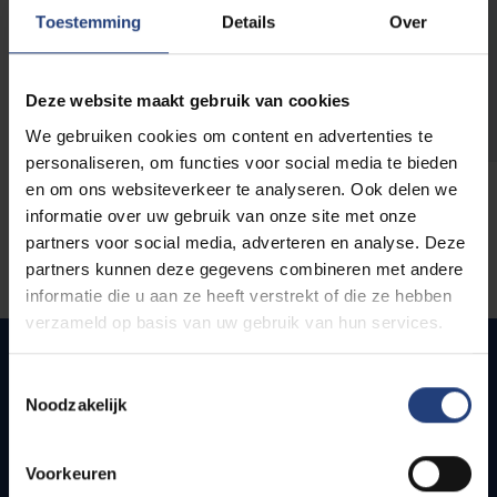
opleidingen
Toestemming
Details
Over
Deze website maakt gebruik van cookies
We gebruiken cookies om content en advertenties te
personaliseren, om functies voor social media te bieden
en om ons websiteverkeer te analyseren. Ook delen we
informatie over uw gebruik van onze site met onze
partners voor social media, adverteren en analyse. Deze
partners kunnen deze gegevens combineren met andere
informatie die u aan ze heeft verstrekt of die ze hebben
verzameld op basis van uw gebruik van hun services.
Toestemmingsselectie
Noodzakelijk
Snel naar
Webmail
Voorkeuren
Jobs