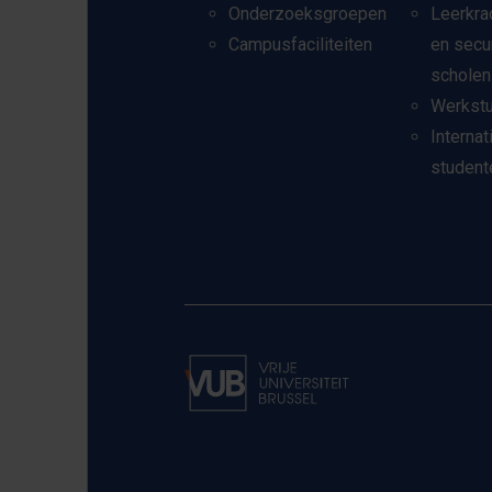
Onderzoeksgroepen
Leerkra
Campusfaciliteiten
en secu
scholen
Werkst
Internat
student