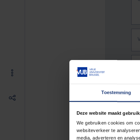
Toestemming
Deze website maakt gebruik
We gebruiken cookies om cont
websiteverkeer te analyseren
De vo
media, adverteren en analys
Bv. h