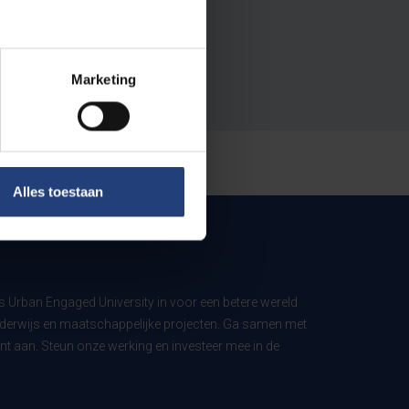
Marketing
Alles toestaan
ls Urban Engaged University in voor een betere wereld
derwijs en maatschappelijke projecten. Ga samen met
t aan. Steun onze werking en investeer mee in de