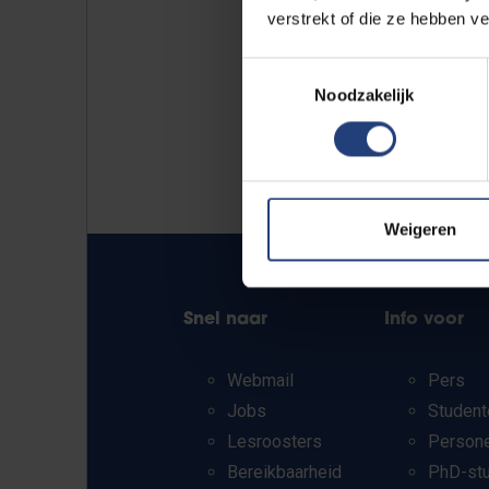
verstrekt of die ze hebben v
Toestemmingsselectie
Noodzakelijk
Weigeren
Snel naar
Info voor
Webmail
Pers
Jobs
Student
Lesroosters
Person
Bereikbaarheid
PhD-st