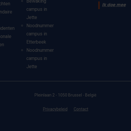
Bewaking
chten
Ik doe mee
campus in
ndaire
Jette
Noodnummer
udenten
campus in
ionale
Etterbeek
en
Noodnummer
campus in
Jette
Pleinlaan 2 - 1050 Brussel - België
Privacybeleid
Contact