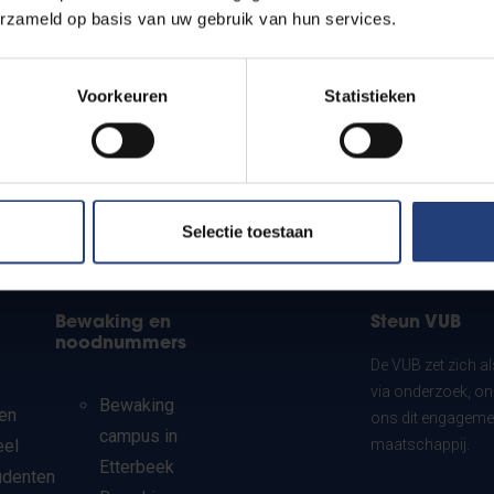
erzameld op basis van uw gebruik van hun services.
Voorkeuren
Statistieken
Selectie toestaan
Bewaking en
Steun VUB
noodnummers
De VUB zet zich a
via onderzoek, on
Bewaking
en
ons dit engagemen
campus in
eel
maatschappij.
Etterbeek
udenten