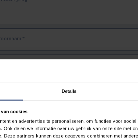
Voornaam
*
Familienaam
*
E-mailadres
*
Details
URL
*
 van cookies
ent en advertenties te personaliseren, om functies voor social
. Ook delen we informatie over uw gebruik van onze site met on
lledige URL van de pagina waar je de fout zag.
e. Deze partners kunnen deze gegevens combineren met andere i
ttps://www.vub.be/nl/studeren-aan-de-vub/alle-opleidingen