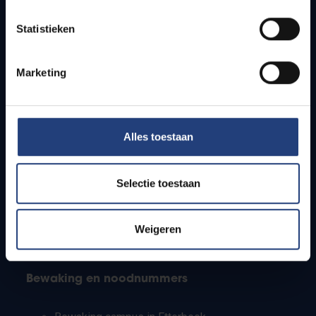
Lesroosters
Statistieken
Bereikbaarheid
Onderzoeksgroepen
Campusfaciliteiten
Marketing
Info voor
Alles toestaan
Pers
Studenten
Personeel
Selectie toestaan
PhD-studenten
Leerkrachten en secundaire scholen
Werkstudenten
Weigeren
Internationale studenten
Bewaking en noodnummers