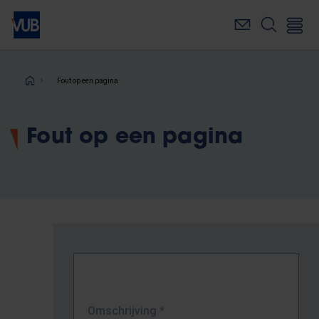
Overslaan
en
naar
de
inhoud
Kruimelpad
Fout op een pagina
gaan
Fout op een pagina
Omschrijving
*