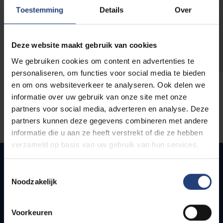
opleidingen
Toestemming
Details
Over
Deze website maakt gebruik van cookies
We gebruiken cookies om content en advertenties te
personaliseren, om functies voor social media te bieden
en om ons websiteverkeer te analyseren. Ook delen we
informatie over uw gebruik van onze site met onze
partners voor social media, adverteren en analyse. Deze
partners kunnen deze gegevens combineren met andere
informatie die u aan ze heeft verstrekt of die ze hebben
verzameld op basis van uw gebruik van hun services.
Toestemmingsselectie
Noodzakelijk
Snel naar
Webmail
Voorkeuren
Jobs