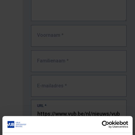
Voornaam
*
Familienaam
*
E-mailadres
*
URL
*
De volledige URL van de pagina waar je de fout zag.
Bv. https://www.vub.be/nl/studeren-aan-de-vub/alle-