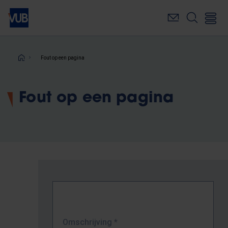
Overslaan
en
naar
de
inhoud
Kruimelpad
Fout op een pagina
gaan
Fout op een pagina
Omschrijving
*