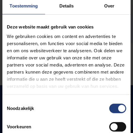
opleidingen
Toestemming
Details
Over
Deze website maakt gebruik van cookies
We gebruiken cookies om content en advertenties te
personaliseren, om functies voor social media te bieden
en om ons websiteverkeer te analyseren. Ook delen we
informatie over uw gebruik van onze site met onze
partners voor social media, adverteren en analyse. Deze
partners kunnen deze gegevens combineren met andere
informatie die u aan ze heeft verstrekt of die ze hebben
verzameld op basis van uw gebruik van hun services.
Toestemmingsselectie
Noodzakelijk
Snel naar
Webmail
Voorkeuren
Jobs