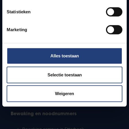
Lesroosters
Statistieken
Bereikbaarheid
Onderzoeksgroepen
Campusfaciliteiten
Marketing
Info voor
Alles toestaan
Pers
Studenten
Personeel
Selectie toestaan
PhD-studenten
Leerkrachten en secundaire scholen
Werkstudenten
Weigeren
Internationale studenten
Bewaking en noodnummers