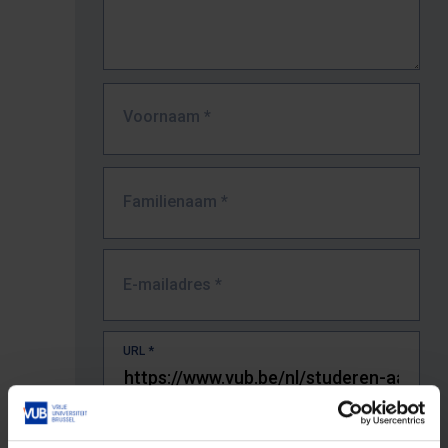
Voornaam
*
Familienaam
*
E-mailadres
*
URL
*
De volledige URL van de pagina waar je de fout zag.
Bv. https://www.vub.be/nl/studeren-aan-de-vub/alle-