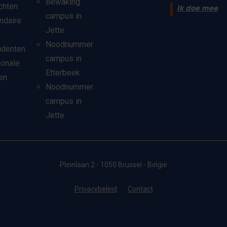
Bewaking
chten
Ik doe mee
campus in
ndaire
Jette
Noodnummer
udenten
campus in
ionale
Etterbeek
en
Noodnummer
campus in
Jette
Pleinlaan 2 - 1050 Brussel - België
Privacybeleid
Contact