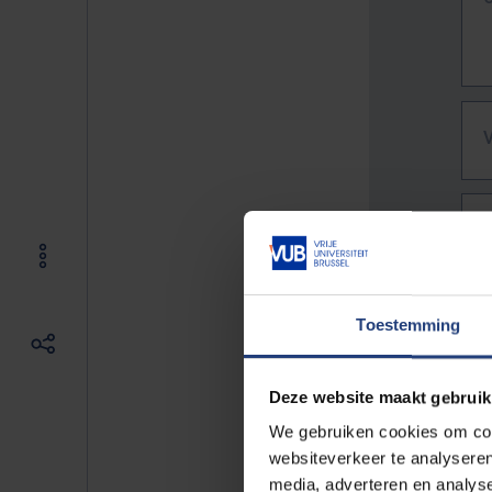
Toestemming
Deze website maakt gebruik
We gebruiken cookies om cont
websiteverkeer te analyseren
De vo
media, adverteren en analys
Bv. h