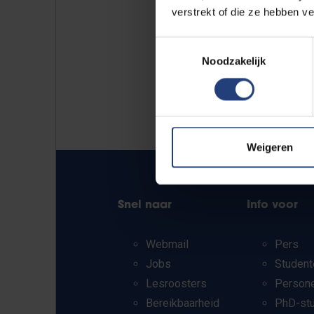
verstrekt of die ze hebben v
Toestemmingsselectie
Noodzakelijk
Weigeren
Snel naar
Info voor
Webmail
Pers
Jobs
Student
Lesroosters
Person
Bereikbaarheid
PhD-st