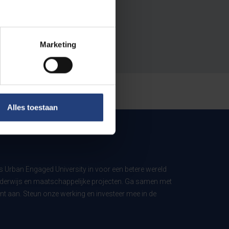
Marketing
Alles toestaan
ls Urban Engaged University in voor een betere wereld
derwijs en maatschappelijke projecten. Ga samen met
t aan. Steun onze werking en investeer mee in de