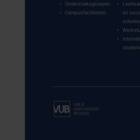
Onderzoeksgroepen
Leerkra
Campusfaciliteiten
en secu
scholen
Werkst
Internat
student