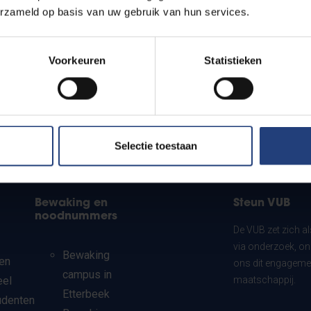
erzameld op basis van uw gebruik van hun services.
Voorkeuren
Statistieken
Selectie toestaan
Bewaking en
Steun VUB
noodnummers
De VUB zet zich a
via onderzoek, on
Bewaking
en
ons dit engagemen
campus in
eel
maatschappij.
Etterbeek
udenten