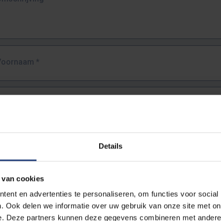
Voornaam
*
Familienaam
*
E-mailadres
*
Details
URL
*
 van cookies
ent en advertenties te personaliseren, om functies voor social
. Ook delen we informatie over uw gebruik van onze site met on
lledige URL van de pagina waar je de fout zag.
e. Deze partners kunnen deze gegevens combineren met andere i
ttps://www.vub.be/nl/studeren-aan-de-vub/alle-opleidingen