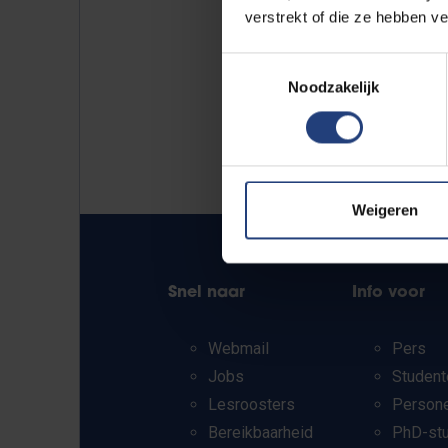
verstrekt of die ze hebben v
Toestemmingsselectie
Noodzakelijk
Weigeren
Snel naar
Info voor
Webmail
Pers
Jobs
Student
Lesroosters
Person
Bereikbaarheid
PhD-st