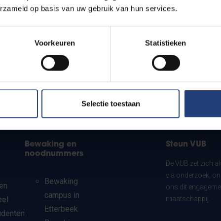
erzameld op basis van uw gebruik van hun services.
Voorkeuren
Statistieken
Selectie toestaan
Bewaking en
Steun VUB
noodnummers
De VUB zet zich a
via onderzoek, on
Bewaking
en
ons dit engagemen
campus in
eel
maatschappij.
Etterbeek
udenten