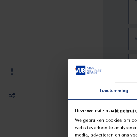
Toestemming
Deze website maakt gebruik
We gebruiken cookies om cont
websiteverkeer te analyseren
De vo
media, adverteren en analys
Bv. h