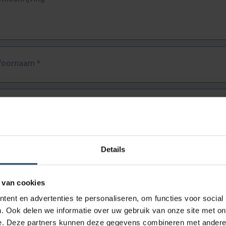
Voornaam
*
Familienaam
*
E-mailadres
*
Details
URL
*
 van cookies
ent en advertenties te personaliseren, om functies voor social
. Ook delen we informatie over uw gebruik van onze site met on
lledige URL van de pagina waar je de fout zag.
e. Deze partners kunnen deze gegevens combineren met andere i
ttps://www.vub.be/nl/studeren-aan-de-vub/alle-opleidingen