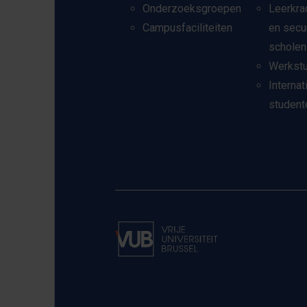
Onderzoeksgroepen
Leerkra
Campusfaciliteiten
en secu
scholen
Werkst
Internat
student