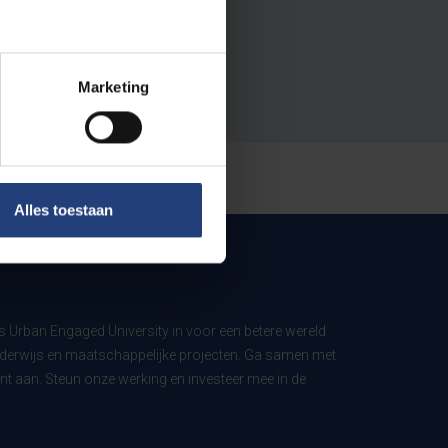
Marketing
Alles toestaan
ls Urban Engaged University in voor een betere wereld
derwijs en maatschappelijke projecten. Ga samen met
t aan. Steun onze werking en investeer mee in de