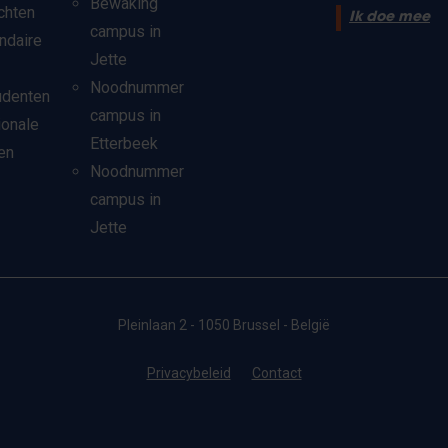
Bewaking
chten
Ik doe mee
campus in
ndaire
Jette
Noodnummer
udenten
campus in
ionale
Etterbeek
en
Noodnummer
campus in
Jette
Pleinlaan 2 - 1050 Brussel - België
Privacybeleid
Contact