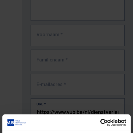
Voornaam
*
Familienaam
*
E-mailadres
*
URL
*
De volledige URL van de pagina waar je de fout zag.
Bv. https://www.vub.be/nl/studeren-aan-de-vub/alle-