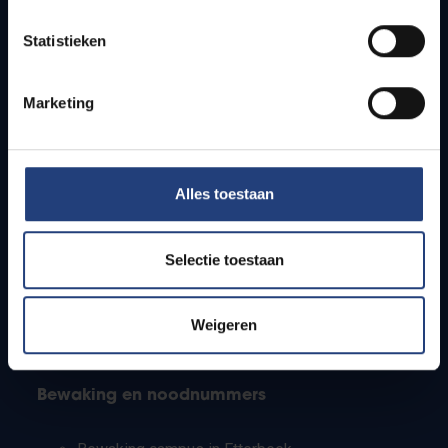
Lesroosters
Statistieken
Bereikbaarheid
Onderzoeksgroepen
Campusfaciliteiten
Marketing
Info voor
Alles toestaan
Pers
Studenten
Personeel
Selectie toestaan
PhD-studenten
Leerkrachten en secundaire scholen
Werkstudenten
Weigeren
Internationale studenten
Bewaking en noodnummers