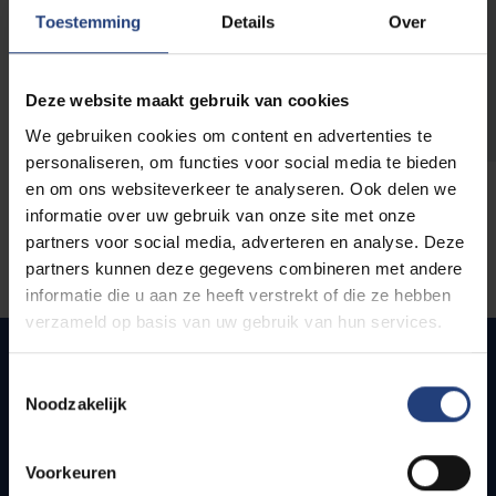
opleidingen
Toestemming
Details
Over
Deze website maakt gebruik van cookies
We gebruiken cookies om content en advertenties te
personaliseren, om functies voor social media te bieden
en om ons websiteverkeer te analyseren. Ook delen we
informatie over uw gebruik van onze site met onze
partners voor social media, adverteren en analyse. Deze
partners kunnen deze gegevens combineren met andere
informatie die u aan ze heeft verstrekt of die ze hebben
verzameld op basis van uw gebruik van hun services.
Toestemmingsselectie
Noodzakelijk
Snel naar
Webmail
Voorkeuren
Jobs