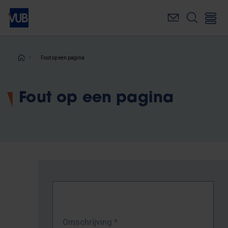
Overslaan
en
naar
de
inhoud
Kruimelpad
Fout op een pagina
gaan
Fout op een pagina
Omschrijving
*