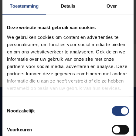
opleidingen
Toestemming
Details
Over
Deze website maakt gebruik van cookies
We gebruiken cookies om content en advertenties te
personaliseren, om functies voor social media te bieden
en om ons websiteverkeer te analyseren. Ook delen we
informatie over uw gebruik van onze site met onze
partners voor social media, adverteren en analyse. Deze
partners kunnen deze gegevens combineren met andere
informatie die u aan ze heeft verstrekt of die ze hebben
verzameld op basis van uw gebruik van hun services.
Toestemmingsselectie
Noodzakelijk
Snel naar
Webmail
Voorkeuren
Jobs