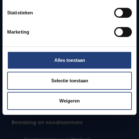
Lesroosters
Statistieken
Bereikbaarheid
Onderzoeksgroepen
Campusfaciliteiten
Marketing
Info voor
Alles toestaan
Pers
Studenten
Personeel
Selectie toestaan
PhD-studenten
Leerkrachten en secundaire scholen
Werkstudenten
Weigeren
Internationale studenten
Bewaking en noodnummers