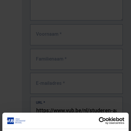
Voornaam
*
Familienaam
*
E-mailadres
*
URL
*
De volledige URL van de pagina waar je de fout zag.
Bv. https://www.vub.be/nl/studeren-aan-de-vub/alle-