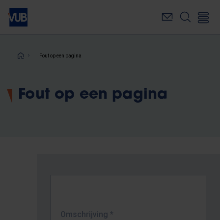
Overslaan
en
naar
de
inhoud
Kruimelpad
Fout op een pagina
gaan
Fout op een pagina
Omschrijving
*