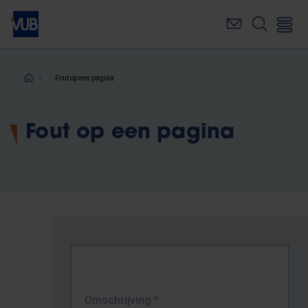
Overslaan
en
naar
de
inhoud
Kruimelpad
Fout op een pagina
gaan
Fout op een pagina
Omschrijving
*