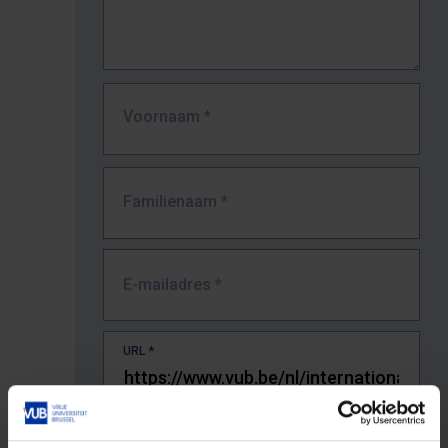
Voornaam
*
Familienaam
*
E-mailadres
*
URL
*
De volledige URL van de pagina waar je de fout zag.
Bv. https://www.vub.be/nl/studeren-aan-de-vub/alle-