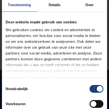
opleidingen
Toestemming
Details
Over
Deze website maakt gebruik van cookies
We gebruiken cookies om content en advertenties te
personaliseren, om functies voor social media te bieden
en om ons websiteverkeer te analyseren. Ook delen we
informatie over uw gebruik van onze site met onze
partners voor social media, adverteren en analyse. Deze
partners kunnen deze gegevens combineren met andere
informatie die u aan ze heeft verstrekt of die ze hebben
verzameld op basis van uw gebruik van hun services.
Toestemmingsselectie
Noodzakelijk
Snel naar
Webmail
Voorkeuren
Jobs