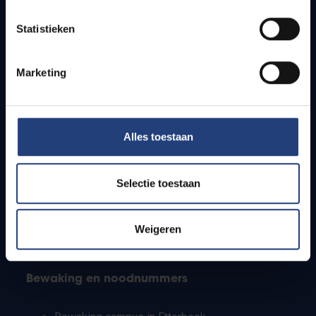
Lesroosters
Statistieken
Bereikbaarheid
Onderzoeksgroepen
Campusfaciliteiten
Marketing
Info voor
Alles toestaan
Pers
Studenten
Personeel
Selectie toestaan
PhD-studenten
Leerkrachten en secundaire scholen
Werkstudenten
Weigeren
Internationale studenten
Bewaking en noodnummers