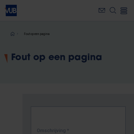
Overslaan
en
naar
de
inhoud
Kruimelpad
Fout op een pagina
gaan
Fout op een pagina
Omschrijving
*