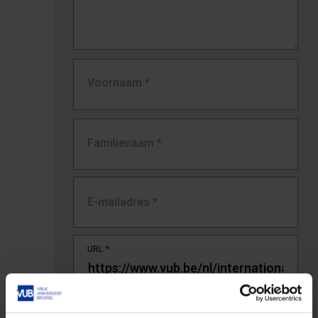
Voornaam
*
Familienaam
*
E-mailadres
*
URL
*
De volledige URL van de pagina waar je de fout zag.
Bv. https://www.vub.be/nl/studeren-aan-de-vub/alle-