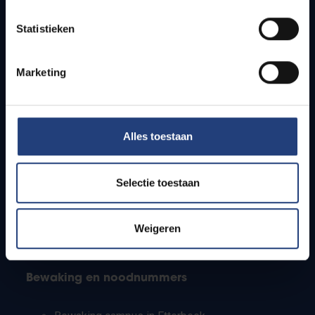
Lesroosters
Statistieken
Bereikbaarheid
Onderzoeksgroepen
Campusfaciliteiten
Marketing
Info voor
Alles toestaan
Pers
Studenten
Personeel
Selectie toestaan
PhD-studenten
Leerkrachten en secundaire scholen
Werkstudenten
Weigeren
Internationale studenten
Bewaking en noodnummers