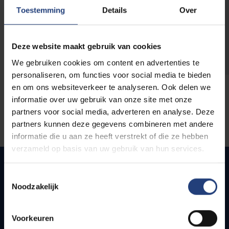
opleidingen
Toestemming
Details
Over
Deze website maakt gebruik van cookies
We gebruiken cookies om content en advertenties te
personaliseren, om functies voor social media te bieden
en om ons websiteverkeer te analyseren. Ook delen we
informatie over uw gebruik van onze site met onze
partners voor social media, adverteren en analyse. Deze
partners kunnen deze gegevens combineren met andere
informatie die u aan ze heeft verstrekt of die ze hebben
verzameld op basis van uw gebruik van hun services.
Toestemmingsselectie
Noodzakelijk
Snel naar
Webmail
Voorkeuren
Jobs