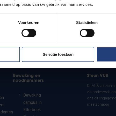
erzameld op basis van uw gebruik van hun services.
Voorkeuren
Statistieken
Selectie toestaan
Bewaking en
Steun VUB
noodnummers
De VUB zet zich a
via onderzoek, on
Bewaking
en
ons dit engagemen
campus in
eel
maatschappij.
Etterbeek
udenten