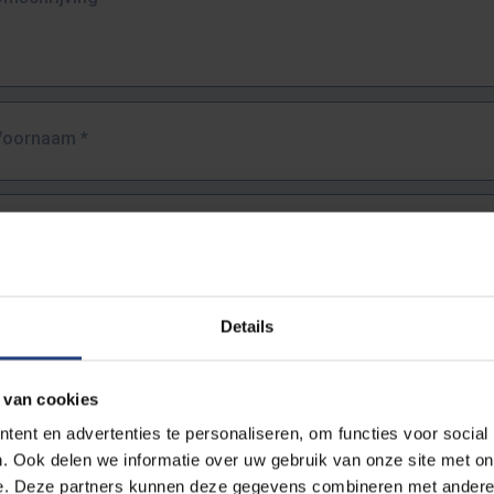
Voornaam
*
Familienaam
*
E-mailadres
*
Details
URL
*
 van cookies
ent en advertenties te personaliseren, om functies voor social
. Ook delen we informatie over uw gebruik van onze site met on
lledige URL van de pagina waar je de fout zag.
e. Deze partners kunnen deze gegevens combineren met andere i
ttps://www.vub.be/nl/studeren-aan-de-vub/alle-opleidingen