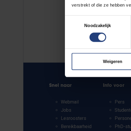
verstrekt of die ze hebben v
Toestemmingsselectie
Noodzakelijk
Weigeren
Snel naar
Info voor
Webmail
Pers
Jobs
Student
Lesroosters
Person
Bereikbaarheid
PhD-st