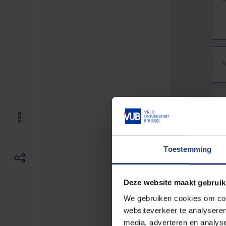
Toestemming
Deze website maakt gebruik
We gebruiken cookies om cont
websiteverkeer te analyseren
De vo
media, adverteren en analys
Bv. h