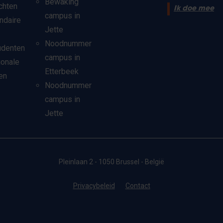
Bewaking
chten
Ik doe mee
campus in
ndaire
Jette
Noodnummer
udenten
campus in
ionale
Etterbeek
en
Noodnummer
campus in
Jette
Pleinlaan 2 - 1050 Brussel - België
Privacybeleid
Contact