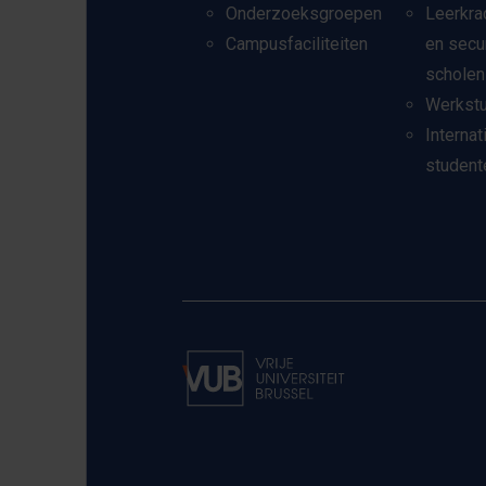
Onderzoeksgroepen
Leerkra
Campusfaciliteiten
en secu
scholen
Werkst
Internat
student