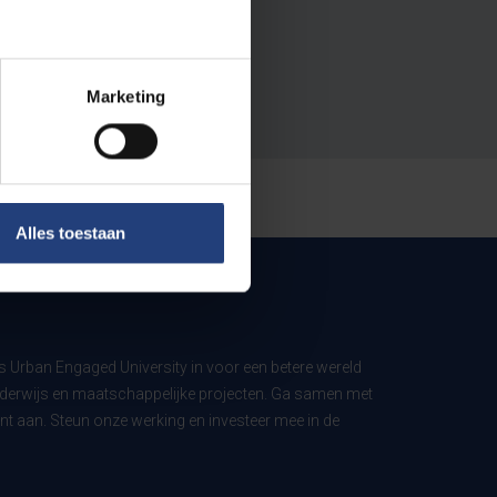
Marketing
Alles toestaan
ls Urban Engaged University in voor een betere wereld
derwijs en maatschappelijke projecten. Ga samen met
t aan. Steun onze werking en investeer mee in de