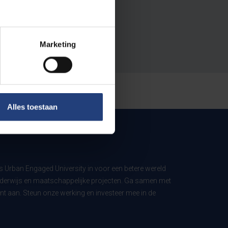
Marketing
Alles toestaan
ls Urban Engaged University in voor een betere wereld
derwijs en maatschappelijke projecten. Ga samen met
t aan. Steun onze werking en investeer mee in de