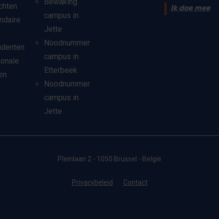
Bewaking
chten
Ik doe mee
campus in
ndaire
Jette
Noodnummer
udenten
campus in
ionale
Etterbeek
en
Noodnummer
campus in
Jette
Pleinlaan 2 - 1050 Brussel - België
Privacybeleid
Contact