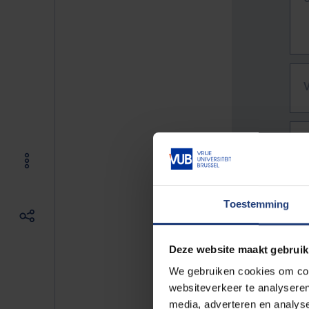
Toestemming
Deze website maakt gebruik
We gebruiken cookies om cont
websiteverkeer te analyseren
De vo
media, adverteren en analys
Bv. h