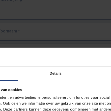
Voornaam
*
Familienaam
*
E-mailadres
*
Details
URL
*
 van cookies
ent en advertenties te personaliseren, om functies voor social
. Ook delen we informatie over uw gebruik van onze site met on
lledige URL van de pagina waar je de fout zag.
e. Deze partners kunnen deze gegevens combineren met andere i
ttps://www.vub.be/nl/studeren-aan-de-vub/alle-opleidingen