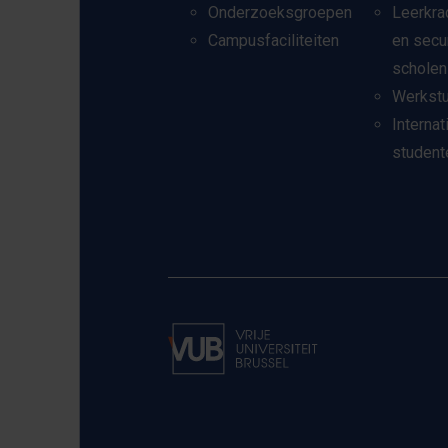
Onderzoeksgroepen
Leerkra
Campusfaciliteiten
en secu
scholen
Werkst
Internat
student