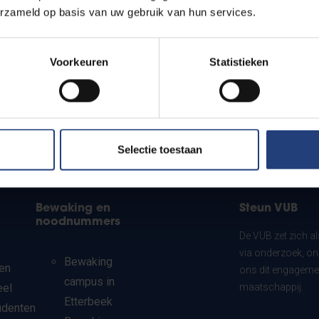
erzameld op basis van uw gebruik van hun services.
Voorkeuren
Statistieken
Selectie toestaan
Bewaking en
Steun VUB
noodnummers
De VUB zet zich a
via onderzoek, on
Bewaking
en
ons dit engagemen
campus in
eel
maatschappij.
Etterbeek
udenten