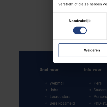
verstrekt of die ze hebben v
Toestemmingsselectie
Noodzakelijk
Weigeren
Snel naar
Info voor
Webmail
Pers
Jobs
Student
Lesroosters
Person
Bereikbaarheid
PhD-st