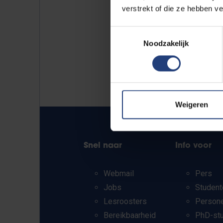
verstrekt of die ze hebben v
Toestemmingsselectie
Noodzakelijk
Weigeren
Snel naar
Info voor
Webmail
Pers
Jobs
Student
Lesroosters
Person
Bereikbaarheid
PhD-st