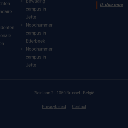
Bewaking
chten
Ik doe mee
campus in
ndaire
Jette
Noodnummer
udenten
campus in
ionale
Etterbeek
en
Noodnummer
campus in
Jette
Pleinlaan 2 - 1050 Brussel - België
Privacybeleid
Contact