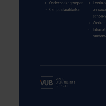
Onderzoeksgroepen
Leerkra
Campusfaciliteiten
en secu
scholen
Werkst
Internat
student