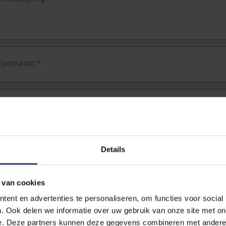
Voornaam
*
Familienaam
*
E-mailadres
*
Details
URL
*
 van cookies
ent en advertenties te personaliseren, om functies voor social
. Ook delen we informatie over uw gebruik van onze site met on
lledige URL van de pagina waar je de fout zag.
e. Deze partners kunnen deze gegevens combineren met andere i
ttps://www.vub.be/nl/studeren-aan-de-vub/alle-opleidingen