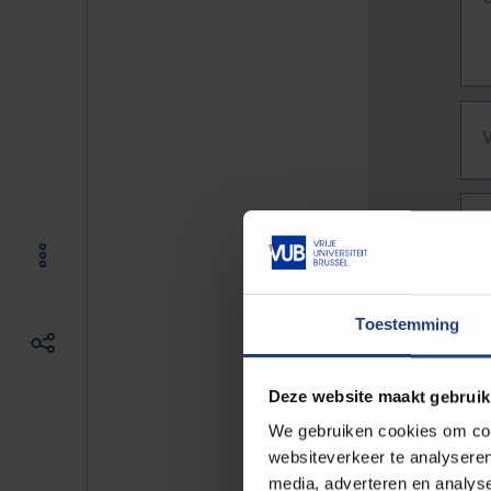
Toestemming
Deze website maakt gebruik
We gebruiken cookies om cont
websiteverkeer te analyseren
De vo
media, adverteren en analys
Bv. h