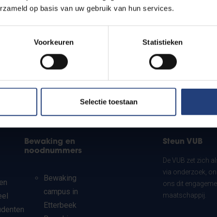
erzameld op basis van uw gebruik van hun services.
Voorkeuren
Statistieken
Selectie toestaan
Bewaking en
Steun VUB
noodnummers
De VUB zet zich a
via onderzoek, on
Bewaking
en
ons dit engagemen
campus in
eel
maatschappij.
Etterbeek
udenten