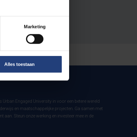
Marketing
Alles toestaan
ls Urban Engaged University in voor een betere wereld
derwijs en maatschappelijke projecten. Ga samen met
t aan. Steun onze werking en investeer mee in de