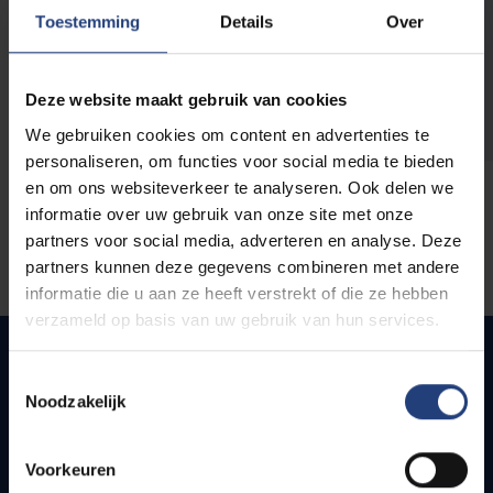
opleidingen
Toestemming
Details
Over
Deze website maakt gebruik van cookies
We gebruiken cookies om content en advertenties te
personaliseren, om functies voor social media te bieden
en om ons websiteverkeer te analyseren. Ook delen we
informatie over uw gebruik van onze site met onze
partners voor social media, adverteren en analyse. Deze
partners kunnen deze gegevens combineren met andere
informatie die u aan ze heeft verstrekt of die ze hebben
verzameld op basis van uw gebruik van hun services.
Toestemmingsselectie
Noodzakelijk
Snel naar
Webmail
Voorkeuren
Jobs