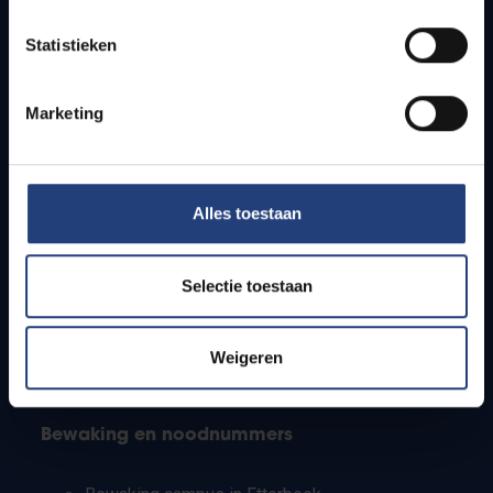
Lesroosters
Statistieken
Bereikbaarheid
Onderzoeksgroepen
Campusfaciliteiten
Marketing
Info voor
Alles toestaan
Pers
Studenten
Personeel
Selectie toestaan
PhD-studenten
Leerkrachten en secundaire scholen
Werkstudenten
Weigeren
Internationale studenten
Bewaking en noodnummers