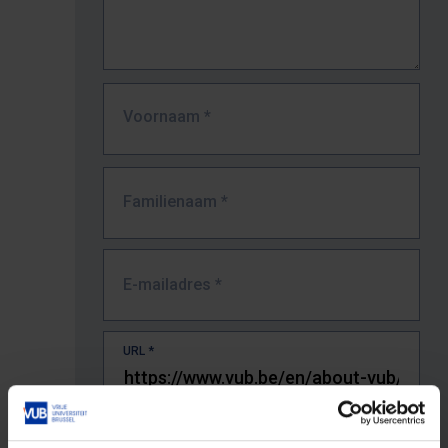
Voornaam
*
Familienaam
*
E-mailadres
*
URL
*
De volledige URL van de pagina waar je de fout zag.
Bv. https://www.vub.be/nl/studeren-aan-de-vub/alle-