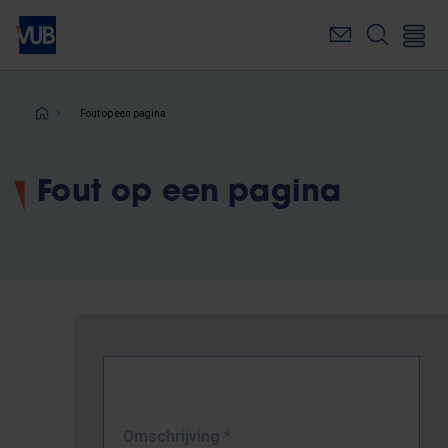
Overslaan
en
naar
de
inhoud
Kruimelpad
Fout op een pagina
gaan
Fout op een pagina
Omschrijving
*