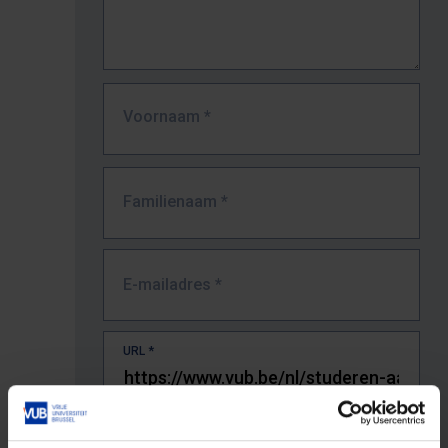
Voornaam
*
Familienaam
*
E-mailadres
*
URL
*
De volledige URL van de pagina waar je de fout zag.
Bv. https://www.vub.be/nl/studeren-aan-de-vub/alle-