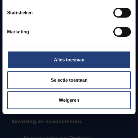
Lesroosters
Statistieken
Bereikbaarheid
Onderzoeksgroepen
Campusfaciliteiten
Marketing
Info voor
Alles toestaan
Pers
Studenten
Personeel
Selectie toestaan
PhD-studenten
Leerkrachten en secundaire scholen
Werkstudenten
Weigeren
Internationale studenten
Bewaking en noodnummers