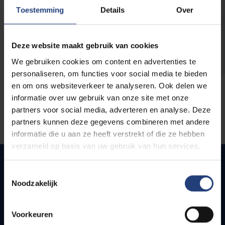
opleidingen
Toestemming
Details
Over
Deze website maakt gebruik van cookies
We gebruiken cookies om content en advertenties te
personaliseren, om functies voor social media te bieden
en om ons websiteverkeer te analyseren. Ook delen we
informatie over uw gebruik van onze site met onze
partners voor social media, adverteren en analyse. Deze
partners kunnen deze gegevens combineren met andere
informatie die u aan ze heeft verstrekt of die ze hebben
verzameld op basis van uw gebruik van hun services.
Toestemmingsselectie
Noodzakelijk
Snel naar
Webmail
Voorkeuren
Jobs