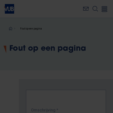
Overslaan
en
naar
de
inhoud
Kruimelpad
Fout op een pagina
gaan
Fout op een pagina
Omschrijving
*