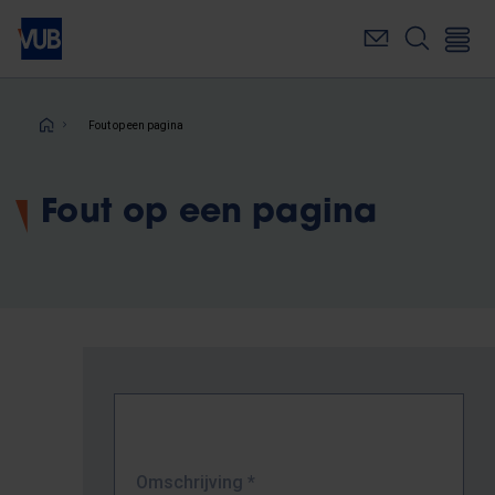
Overslaan
en
naar
de
inhoud
Kruimelpad
Fout op een pagina
gaan
Fout op een pagina
Omschrijving
*