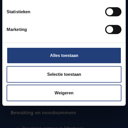
Lesroosters
Statistieken
Bereikbaarheid
Onderzoeksgroepen
Campusfaciliteiten
Marketing
Info voor
Alles toestaan
Pers
Studenten
Personeel
Selectie toestaan
PhD-studenten
Leerkrachten en secundaire scholen
Werkstudenten
Weigeren
Internationale studenten
Bewaking en noodnummers