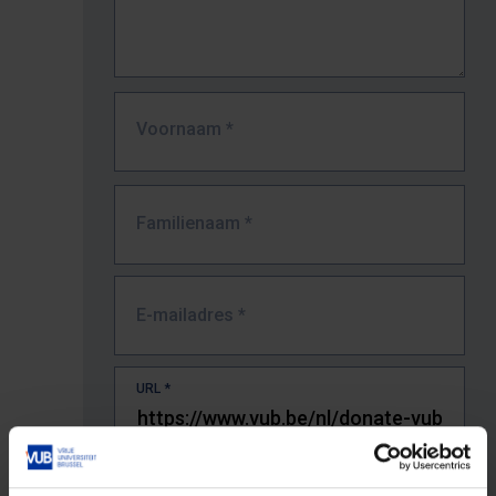
Voornaam
*
Familienaam
*
E-mailadres
*
URL
*
De volledige URL van de pagina waar je de fout zag.
Bv. https://www.vub.be/nl/studeren-aan-de-vub/alle-