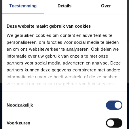
opleidingen
Toestemming
Details
Over
Deze website maakt gebruik van cookies
We gebruiken cookies om content en advertenties te
personaliseren, om functies voor social media te bieden
en om ons websiteverkeer te analyseren. Ook delen we
informatie over uw gebruik van onze site met onze
partners voor social media, adverteren en analyse. Deze
partners kunnen deze gegevens combineren met andere
informatie die u aan ze heeft verstrekt of die ze hebben
verzameld op basis van uw gebruik van hun services.
Toestemmingsselectie
Noodzakelijk
Snel naar
Webmail
Voorkeuren
Jobs