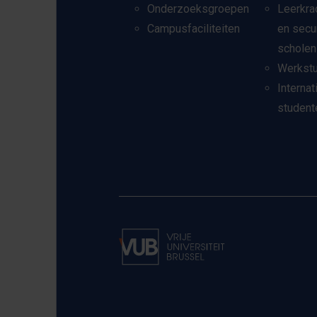
Onderzoeksgroepen
Leerkra
Campusfaciliteiten
en secu
scholen
Werkst
Internat
student