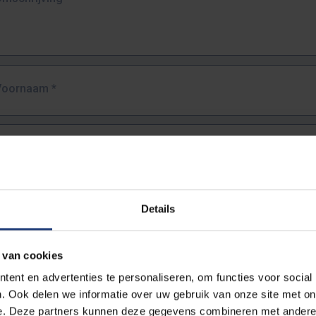
Voornaam
*
Familienaam
*
E-mailadres
*
Details
URL
*
 van cookies
ent en advertenties te personaliseren, om functies voor social
. Ook delen we informatie over uw gebruik van onze site met on
lledige URL van de pagina waar je de fout zag.
e. Deze partners kunnen deze gegevens combineren met andere i
ttps://www.vub.be/nl/studeren-aan-de-vub/alle-opleidingen