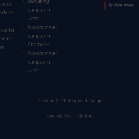
Bewaking
chten
Ik doe mee
campus in
ndaire
Jette
Noodnummer
udenten
campus in
ionale
Etterbeek
en
Noodnummer
campus in
Jette
Pleinlaan 2 - 1050 Brussel - België
Privacybeleid
Contact