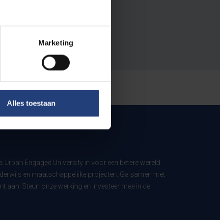
Marketing
Alles toestaan
ls Urban Engaged University in voor een betere wereld
derwijs en maatschappelijke projecten. Ga samen met
t aan. Steun onze werking en investeer mee in de