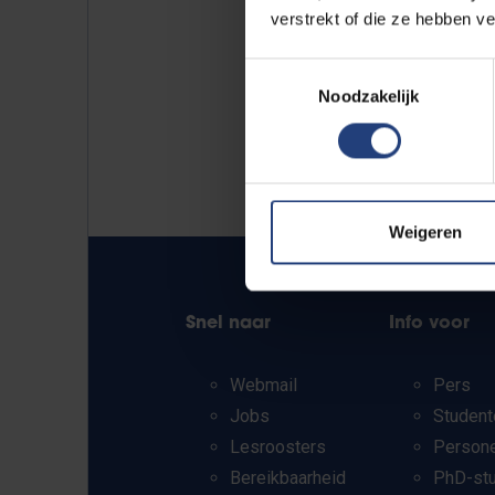
verstrekt of die ze hebben v
Toestemmingsselectie
Noodzakelijk
Weigeren
Snel naar
Info voor
Webmail
Pers
Jobs
Student
Lesroosters
Person
Bereikbaarheid
PhD-st