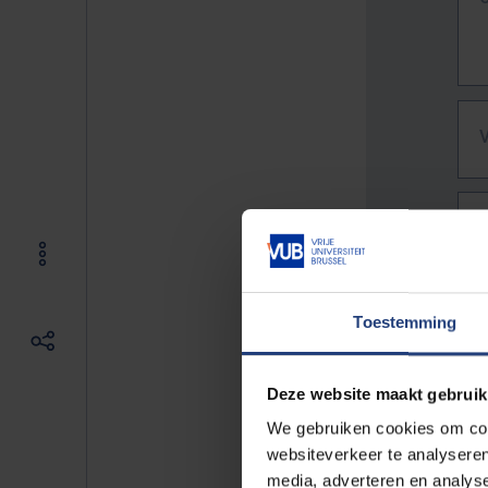
Toestemming
Deze website maakt gebruik
We gebruiken cookies om cont
websiteverkeer te analyseren
De vo
media, adverteren en analys
Bv. h