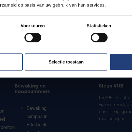
erzameld op basis van uw gebruik van hun services.
Voorkeuren
Statistieken
Selectie toestaan
Bewaking en
Steun VUB
noodnummers
De VUB zet zich a
via onderzoek, on
Bewaking
en
ons dit engagemen
campus in
eel
maatschappij.
Etterbeek
udenten