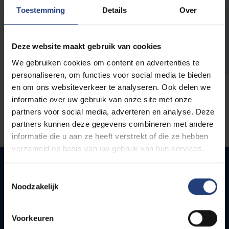
opleidingen
Toestemming
Details
Over
Deze website maakt gebruik van cookies
We gebruiken cookies om content en advertenties te
personaliseren, om functies voor social media te bieden
en om ons websiteverkeer te analyseren. Ook delen we
informatie over uw gebruik van onze site met onze
partners voor social media, adverteren en analyse. Deze
partners kunnen deze gegevens combineren met andere
informatie die u aan ze heeft verstrekt of die ze hebben
verzameld op basis van uw gebruik van hun services.
Toestemmingsselectie
Noodzakelijk
Snel naar
Webmail
Voorkeuren
Jobs