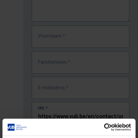
Voornaam
*
Familienaam
*
E-mailadres
*
URL
*
De volledige URL van de pagina waar je de fout zag.
Bv. https://www.vub.be/nl/studeren-aan-de-vub/alle-