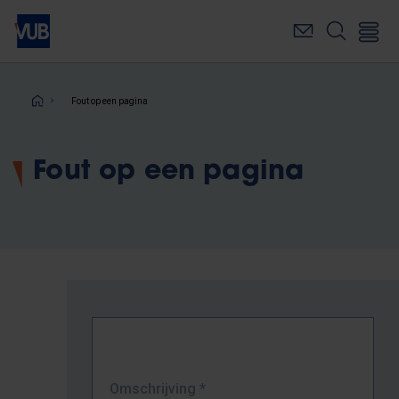
Overslaan
en
naar
de
inhoud
Kruimelpad
Fout op een pagina
gaan
Fout op een pagina
Omschrijving
*