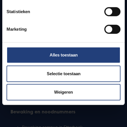
Lesroosters
Statistieken
Bereikbaarheid
Onderzoeksgroepen
Campusfaciliteiten
Marketing
Info voor
Alles toestaan
Pers
Studenten
Personeel
Selectie toestaan
PhD-studenten
Leerkrachten en secundaire scholen
Werkstudenten
Weigeren
Internationale studenten
Bewaking en noodnummers