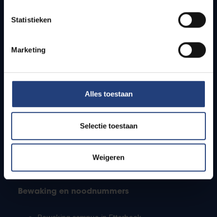
Lesroosters
Statistieken
Bereikbaarheid
Onderzoeksgroepen
Campusfaciliteiten
Marketing
Info voor
Alles toestaan
Pers
Studenten
Personeel
Selectie toestaan
PhD-studenten
Leerkrachten en secundaire scholen
Werkstudenten
Weigeren
Internationale studenten
Bewaking en noodnummers