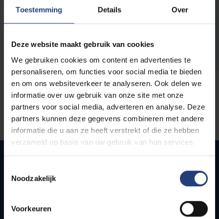
opleidingen
Toestemming
Details
Over
Deze website maakt gebruik van cookies
We gebruiken cookies om content en advertenties te
personaliseren, om functies voor social media te bieden
en om ons websiteverkeer te analyseren. Ook delen we
informatie over uw gebruik van onze site met onze
partners voor social media, adverteren en analyse. Deze
partners kunnen deze gegevens combineren met andere
informatie die u aan ze heeft verstrekt of die ze hebben
verzameld op basis van uw gebruik van hun services.
Toestemmingsselectie
Noodzakelijk
Snel naar
Webmail
Voorkeuren
Jobs