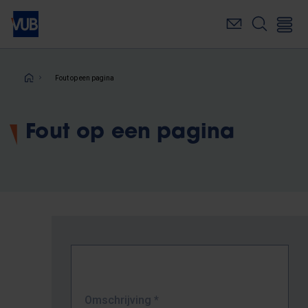
Overslaan
en
naar
de
inhoud
Kruimelpad
Fout op een pagina
gaan
Fout op een pagina
Omschrijving
*