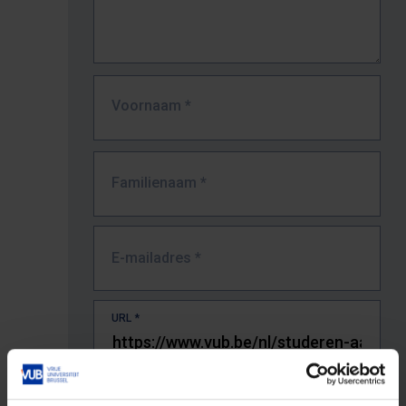
Voornaam
*
Familienaam
*
E-mailadres
*
URL
*
De volledige URL van de pagina waar je de fout zag.
Bv. https://www.vub.be/nl/studeren-aan-de-vub/alle-