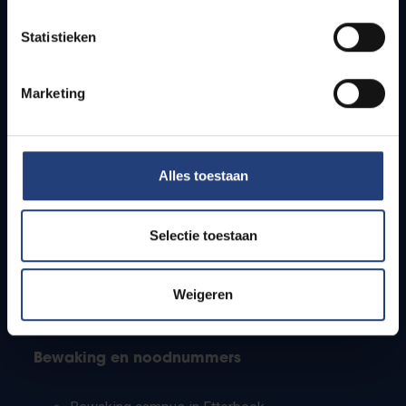
Lesroosters
Statistieken
Bereikbaarheid
Onderzoeksgroepen
Campusfaciliteiten
Marketing
Info voor
Alles toestaan
Pers
Studenten
Personeel
Selectie toestaan
PhD-studenten
Leerkrachten en secundaire scholen
Werkstudenten
Weigeren
Internationale studenten
Bewaking en noodnummers