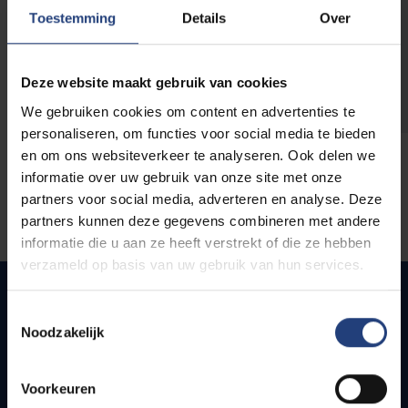
opleidingen
Toestemming
Details
Over
Deze website maakt gebruik van cookies
We gebruiken cookies om content en advertenties te
personaliseren, om functies voor social media te bieden
en om ons websiteverkeer te analyseren. Ook delen we
informatie over uw gebruik van onze site met onze
partners voor social media, adverteren en analyse. Deze
partners kunnen deze gegevens combineren met andere
informatie die u aan ze heeft verstrekt of die ze hebben
verzameld op basis van uw gebruik van hun services.
Toestemmingsselectie
Noodzakelijk
Snel naar
Webmail
Voorkeuren
Jobs