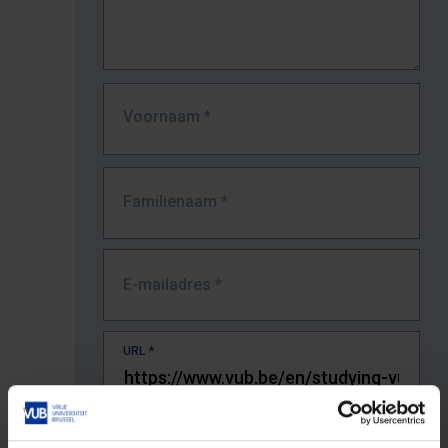
Voornaam
*
Familienaam
*
E-mailadres
*
URL
*
De volledige URL van de pagina waar je de fout zag.
Bv. https://www.vub.be/nl/studeren-aan-de-vub/alle-