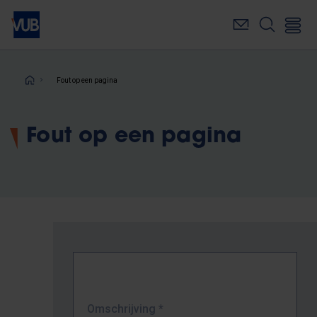
Overslaan
en
naar
de
inhoud
Kruimelpad
Fout op een pagina
gaan
Fout op een pagina
Omschrijving
*