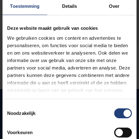
opleidingen
Toestemming
Details
Over
Deze website maakt gebruik van cookies
We gebruiken cookies om content en advertenties te
personaliseren, om functies voor social media te bieden
en om ons websiteverkeer te analyseren. Ook delen we
informatie over uw gebruik van onze site met onze
partners voor social media, adverteren en analyse. Deze
partners kunnen deze gegevens combineren met andere
informatie die u aan ze heeft verstrekt of die ze hebben
verzameld op basis van uw gebruik van hun services.
Toestemmingsselectie
Noodzakelijk
Snel naar
Webmail
Voorkeuren
Jobs