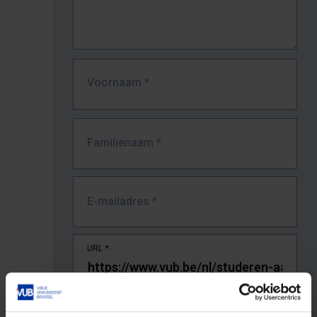
Voornaam
*
Familienaam
*
E-mailadres
*
URL
*
De volledige URL van de pagina waar je de fout zag.
Bv. https://www.vub.be/nl/studeren-aan-de-vub/alle-