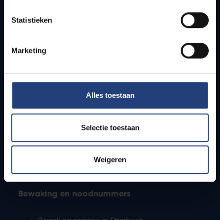
Lesroosters
Statistieken
Bereikbaarheid
Onderzoeksgroepen
Campusfaciliteiten
Marketing
Info voor
Alles toestaan
Pers
Studenten
Personeel
Selectie toestaan
PhD-studenten
Leerkrachten en secundaire scholen
Werkstudenten
Weigeren
Internationale studenten
Bewaking en noodnummers