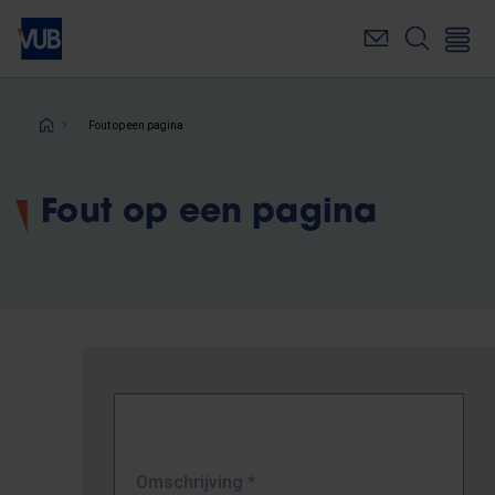
Overslaan
en
naar
de
inhoud
Kruimelpad
Fout op een pagina
gaan
Fout op een pagina
Omschrijving
*