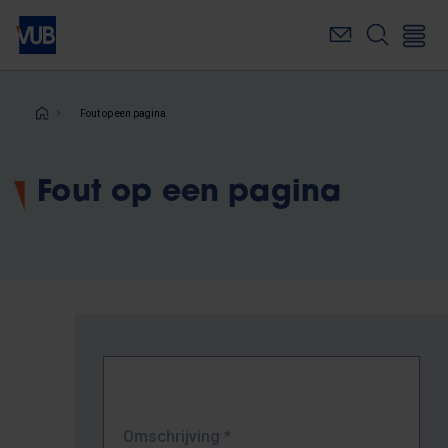
Overslaan
en
naar
de
inhoud
Kruimelpad
Fout op een pagina
gaan
Fout op een pagina
Omschrijving
*