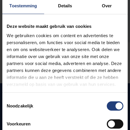
opleidingen
Toestemming
Details
Over
Deze website maakt gebruik van cookies
We gebruiken cookies om content en advertenties te
personaliseren, om functies voor social media te bieden
en om ons websiteverkeer te analyseren. Ook delen we
informatie over uw gebruik van onze site met onze
partners voor social media, adverteren en analyse. Deze
partners kunnen deze gegevens combineren met andere
informatie die u aan ze heeft verstrekt of die ze hebben
verzameld op basis van uw gebruik van hun services.
Toestemmingsselectie
Noodzakelijk
Snel naar
Webmail
Voorkeuren
Jobs