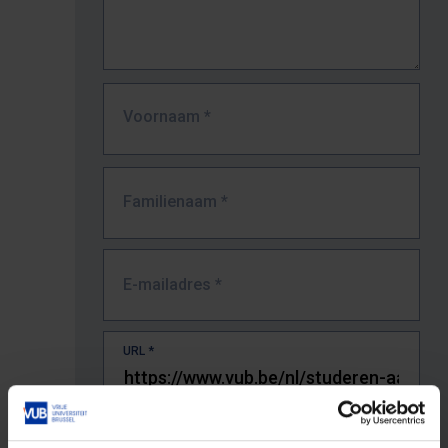
Voornaam
*
Familienaam
*
E-mailadres
*
URL
*
De volledige URL van de pagina waar je de fout zag.
Bv. https://www.vub.be/nl/studeren-aan-de-vub/alle-