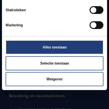
Lesroosters
Statistieken
Bereikbaarheid
Onderzoeksgroepen
Campusfaciliteiten
Marketing
Info voor
Alles toestaan
Pers
Studenten
Personeel
Selectie toestaan
PhD-studenten
Leerkrachten en secundaire scholen
Werkstudenten
Weigeren
Internationale studenten
Bewaking en noodnummers