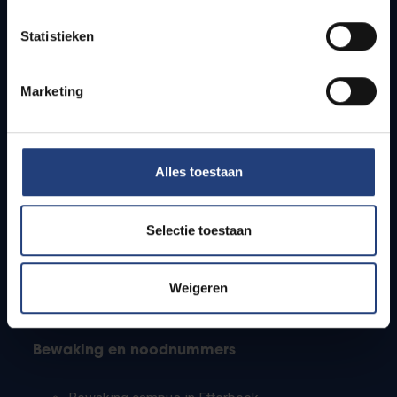
Lesroosters
Statistieken
Bereikbaarheid
Onderzoeksgroepen
Campusfaciliteiten
Marketing
Info voor
Alles toestaan
Pers
Studenten
Personeel
Selectie toestaan
PhD-studenten
Leerkrachten en secundaire scholen
Werkstudenten
Weigeren
Internationale studenten
Bewaking en noodnummers