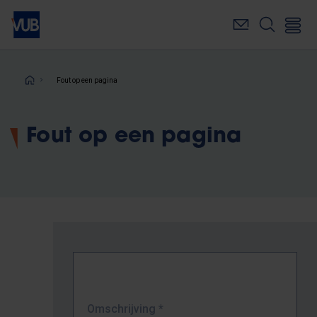
Overslaan
en
naar
de
inhoud
Kruimelpad
Fout op een pagina
gaan
Fout op een pagina
Omschrijving
*