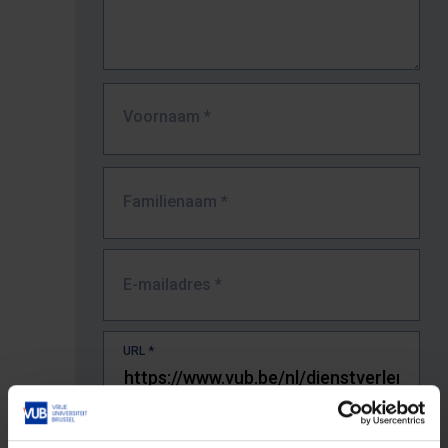
Voornaam
*
Familienaam
*
E-mailadres
*
URL
*
De volledige URL van de pagina waar je de fout zag.
Bv. https://www.vub.be/nl/studeren-aan-de-vub/alle-