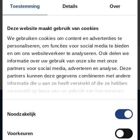
opleidingen
Toestemming
Details
Over
Deze website maakt gebruik van cookies
We gebruiken cookies om content en advertenties te
personaliseren, om functies voor social media te bieden
en om ons websiteverkeer te analyseren. Ook delen we
informatie over uw gebruik van onze site met onze
partners voor social media, adverteren en analyse. Deze
partners kunnen deze gegevens combineren met andere
informatie die u aan ze heeft verstrekt of die ze hebben
verzameld op basis van uw gebruik van hun services.
Toestemmingsselectie
Noodzakelijk
Snel naar
Webmail
Voorkeuren
Jobs