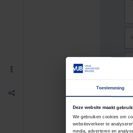
Toestemming
Deze website maakt gebruik
We gebruiken cookies om cont
websiteverkeer te analyseren
De vo
media, adverteren en analys
Bv. h