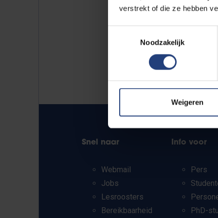
verstrekt of die ze hebben v
Toestemmingsselectie
Noodzakelijk
Weigeren
Snel naar
Info voor
Webmail
Pers
Jobs
Student
Lesroosters
Person
Bereikbaarheid
PhD-st