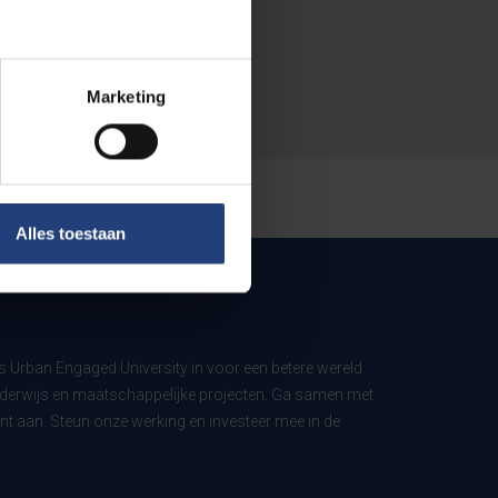
Marketing
Alles toestaan
ls Urban Engaged University in voor een betere wereld
derwijs en maatschappelijke projecten. Ga samen met
t aan. Steun onze werking en investeer mee in de