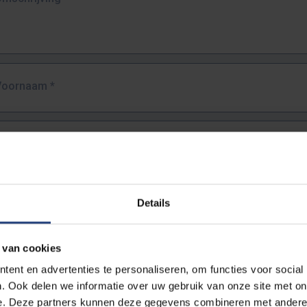
Voornaam
*
Familienaam
*
E-mailadres
*
Details
URL
*
 van cookies
ent en advertenties te personaliseren, om functies voor social
. Ook delen we informatie over uw gebruik van onze site met on
lledige URL van de pagina waar je de fout zag.
e. Deze partners kunnen deze gegevens combineren met andere i
ttps://www.vub.be/nl/studeren-aan-de-vub/alle-opleidingen