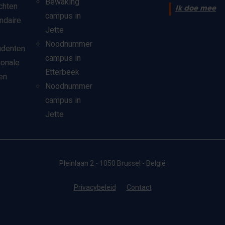
Bewaking
chten
Ik doe mee
campus in
ndaire
Jette
Noodnummer
udenten
campus in
ionale
Etterbeek
en
Noodnummer
campus in
Jette
Pleinlaan 2 - 1050 Brussel - België
Privacybeleid
Contact