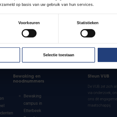
erzameld op basis van uw gebruik van hun services.
Voorkeuren
Statistieken
Selectie toestaan
Bewaking en
Steun VUB
noodnummers
De VUB zet zich a
via onderzoek, on
Bewaking
en
ons dit engagemen
campus in
eel
maatschappij.
Etterbeek
udenten